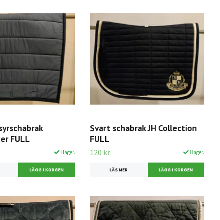
syrschabrak
Svart schabrak JH Collection
er FULL
FULL
120 kr
I lager.
I lager.
LÄS MER