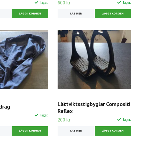
600 kr
I lager.
I lager.
LÄS MER
Lättviktsstigbyglar Compositi
drag
Reflex
I lager.
200 kr
I lager.
LÄS MER