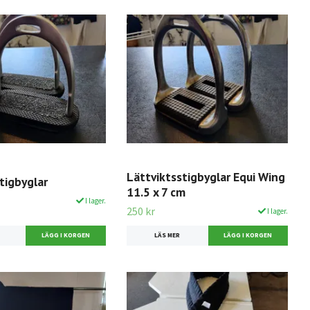
Lättviktsstigbyglar Equi Wing
tigbyglar
11.5 x 7 cm
I lager.
250 kr
I lager.
LÄS MER