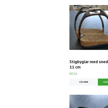
Stigbyglar med sned
11 cm
60 kr
LÄS MER