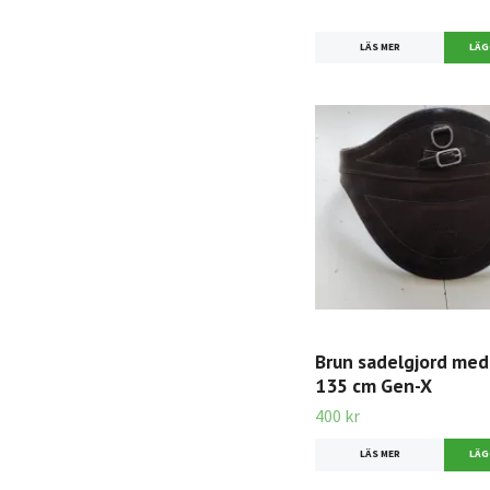
LÄS MER
Brun sadelgjord med
135 cm Gen-X
400 kr
LÄS MER