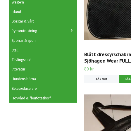
Western
Island
Borstar & vård
Ryttarutrustning
Sporrar & spön
Stall
Blått dressyrschabra
Tävlingsdax!
Sjöhagen Wear FULL
80 kr
litteratur
Hundens hörna
LÄS MER
Betesreducerare
Hovvård & "barfotaskor"