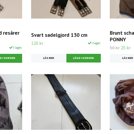
d resårer
Brunt sch
Svart sadelgjord 130 cm
PONNY
120 kr
I lager.
50 kr
25 kr
I lager.
LÄS MER
LÄS MER