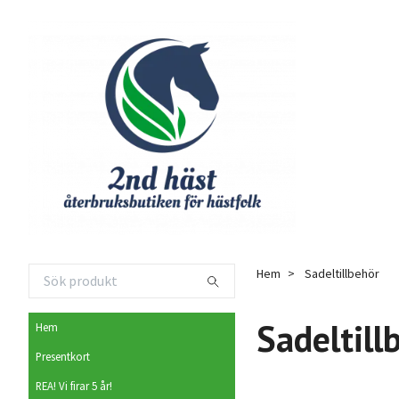
Hem
Sadeltillbehör
Sadeltill
Hem
Presentkort
REA! Vi firar 5 år!