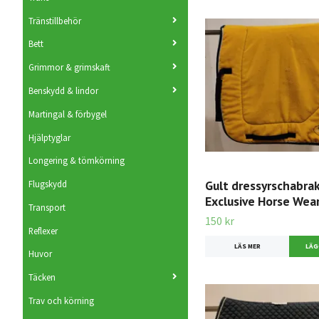
Tränstillbehör
Bett
Grimmor & grimskaft
Benskydd & lindor
Martingal & förbygel
Hjälptyglar
Longering & tömkörning
Gult dressyrschabra
Flugskydd
Exclusive Horse Wea
Transport
150 kr
Reflexer
LÄS MER
Huvor
Täcken
Trav och körning