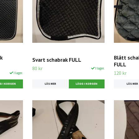
k
Blått scha
Svart schabrak FULL
FULL
80 kr
I lager.
120 kr
I lager.
LÄS MER
LÄS MER