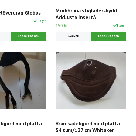
Mörkbruna stigläderskydd
elöverdrag Globus
AddJusta InsertA
I lager.
150 kr
I lager.
LÄS MER
elgjord med platta
Brun sadelgjord med platta
54 tum/137 cm Whitaker