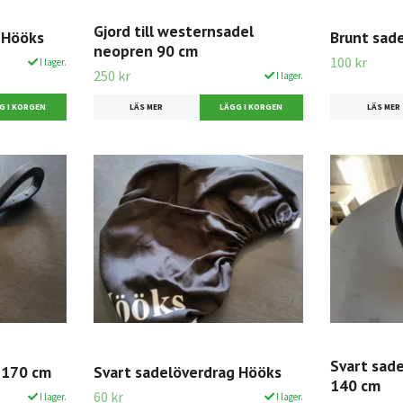
Gjord till westernsadel
 Hööks
Brunt sad
neopren 90 cm
100 kr
I lager.
250 kr
I lager.
LÄS MER
LÄS MER
Svart sad
 170 cm
Svart sadelöverdrag Hööks
140 cm
60 kr
I lager.
I lager.