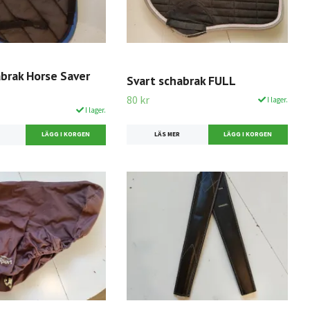
abrak Horse Saver
Svart schabrak FULL
80 kr
I lager.
I lager.
LÄS MER