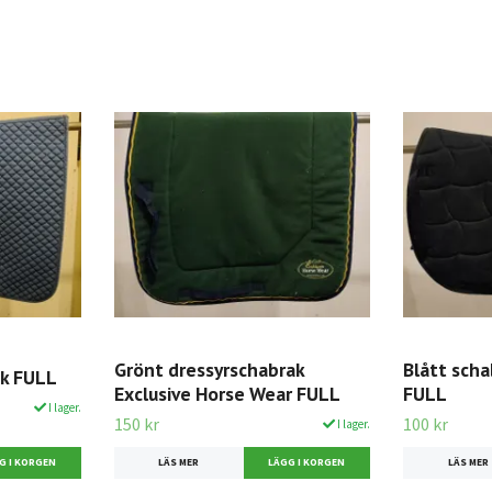
Grönt dressyrschabrak
Blått sch
ak FULL
Exclusive Horse Wear FULL
FULL
I lager.
150 kr
100 kr
I lager.
LÄS MER
LÄS MER