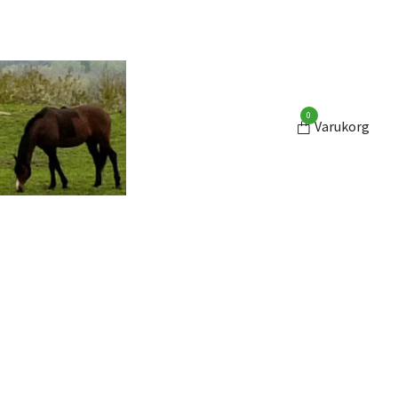
0
Varukorg