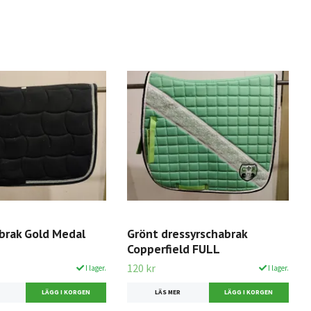
abrak Gold Medal
Grönt dressyrschabrak
Copperfield FULL
120 kr
I lager.
I lager.
LÄS MER