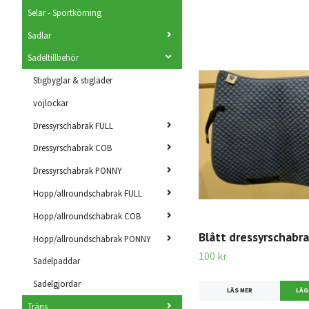
Selar - Sportkörning
Sadlar
Sadeltillbehör
Stigbyglar & stigläder
vojlockar
Dressyrschabrak FULL
Dressyrschabrak COB
Dressyrschabrak PONNY
Hopp/allroundschabrak FULL
Hopp/allroundschabrak COB
Blått dressyrschabr
Hopp/allroundschabrak PONNY
100 kr
Sadelpaddar
Sadelgjordar
LÄS MER
Träns