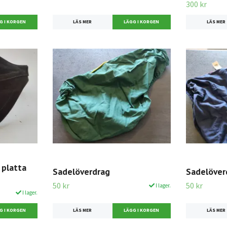
300 kr
LÄS MER
LÄS MER
 platta
Sadelöverdrag
Sadelöver
50 kr
50 kr
I lager.
I lager.
LÄS MER
LÄS MER