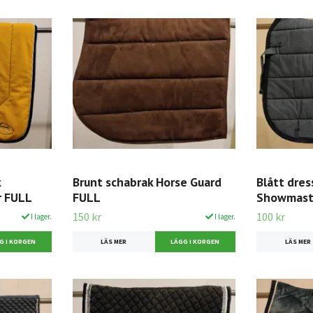
k
Brunt schabrak Horse Guard
Blått dres
r FULL
FULL
Showmast
150 kr
100 kr
I lager.
I lager.
LÄS MER
LÄS MER