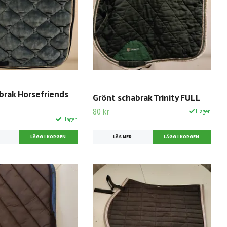
brak Horsefriends
Grönt schabrak Trinity FULL
80 kr
I lager.
I lager.
LÄS MER