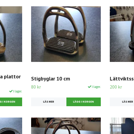
a plattor
Stigbyglar 10 cm
Lättviktss
80 kr
200 kr
I lager.
I lager.
LÄS MER
LÄS MER