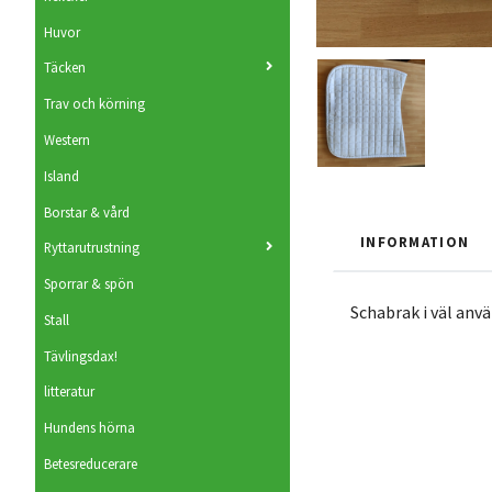
Huvor
Täcken
Trav och körning
Western
Island
Borstar & vård
INFORMATION
Ryttarutrustning
Sporrar & spön
Schabrak i väl anv
Stall
Tävlingsdax!
litteratur
Hundens hörna
Betesreducerare