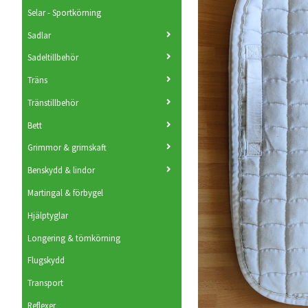
Selar - Sportkörning
Sadlar
Sadeltillbehör
Träns
Tränstillbehör
Bett
Grimmor & grimskaft
Benskydd & lindor
Martingal & förbygel
Hjälptyglar
Longering & tömkörning
Flugskydd
Transport
Reflexer