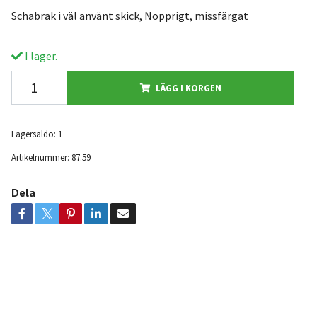
Schabrak i väl använt skick, Nopprigt, missfärgat
I lager.
LÄGG I KORGEN
Lagersaldo:
1
Artikelnummer:
87.59
Dela