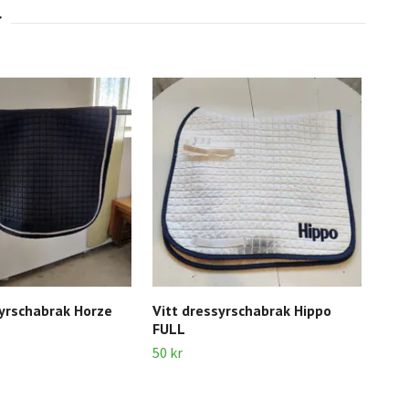
yrschabrak Horze
Vitt dressyrschabrak Hippo
Lju
FULL
FUL
50 kr
80 k