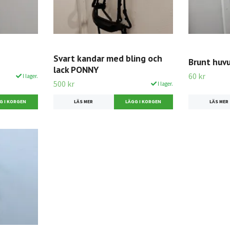
Svart kandar med bling och
Brunt huv
lack PONNY
60 kr
I lager.
500 kr
I lager.
LÄS MER
LÄS MER