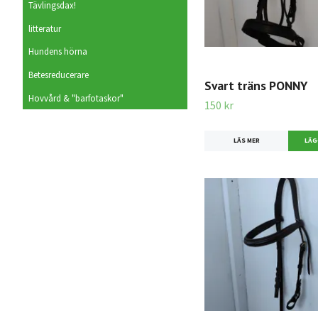
Tävlingsdax!
litteratur
Hundens hörna
Betesreducerare
Svart träns PONNY
Hovvård & "barfotaskor"
150 kr
LÄS MER