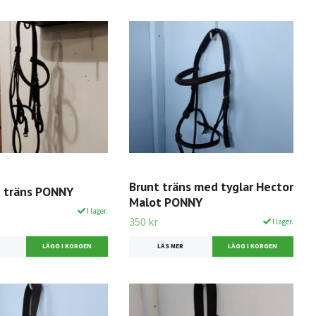
Brunt träns med tyglar Hector
 träns PONNY
Malot PONNY
I lager.
350 kr
I lager.
LÄS MER