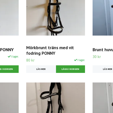
Mörkbrunt träns med vit
k PONNY
Brunt huv
fodring PONNY
30 kr
I lager.
80 kr
I lager.
LÄS MER
LÄS MER