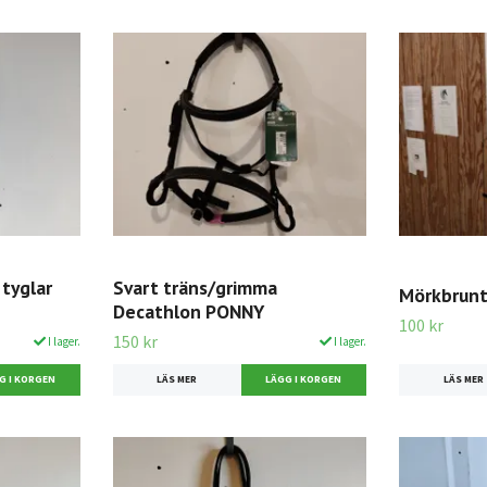
tyglar
Svart träns/grimma
Mörkbrunt
Decathlon PONNY
100 kr
150 kr
I lager.
I lager.
LÄS MER
LÄS MER