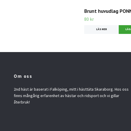
Brunt huvudlag PON
80 kr
LÄS MER
Om oss
2nd häst är baserat i Falköping, mitt i hästtäta Skaraborg. Hos oss
finns mångårig erfarenhet av hästar och ridsport och vi gillar
återbruk!