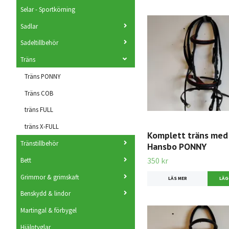
Selar - Sportkörning
Sadlar
Sadeltillbehör
Träns
Träns PONNY
Träns COB
träns FULL
träns X-FULL
Komplett träns med 
Tränstillbehör
Hansbo PONNY
350 kr
Bett
Grimmor & grimskaft
LÄS MER
Benskydd & lindor
Martingal & förbygel
Hjälptyglar