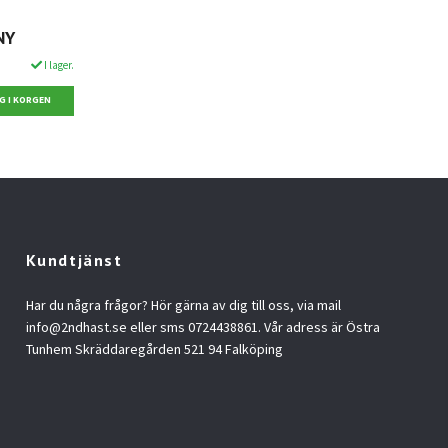
NY
I lager.
Kundtjänst
Har du några frågor? Hör gärna av dig till oss, via mail
info@2ndhast.se
eller sms 0724438861. Vår adress är Östra
Tunhem Skräddaregården 521 94 Falköping