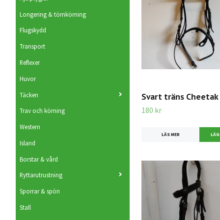
Longering & tömkörning
Flugskydd
Transport
Reflexer
Huvor
Täcken
Svart träns Cheeta
180 kr
Trav och körning
Western
LÄS MER
Island
Borstar & vård
Ryttarutrustning
Sporrar & spön
Stall