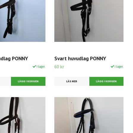
udlag PONNY
Svart huvudlag PONNY
60 kr
I lager.
I lager.
LÄS MER