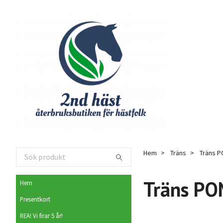
Hem
Träns
Träns 
Träns P
Hem
Presentkort
REA! Vi firar 5 år!