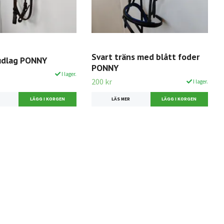
Svart träns med blått foder
udlag PONNY
PONNY
I lager.
200 kr
I lager.
LÄS MER