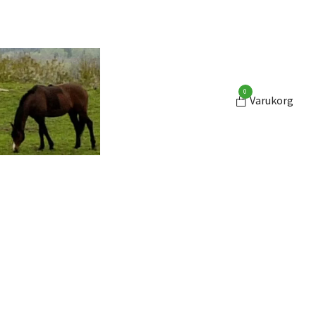
0
Varukorg