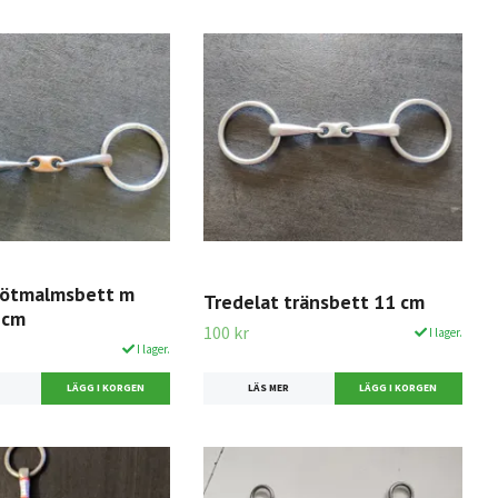
sötmalmsbett m
Tredelat tränsbett 11 cm
 cm
100 kr
I lager.
I lager.
LÄS MER