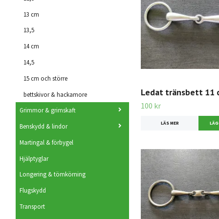
13 cm
13,5
14 cm
14,5
15 cm och större
Ledat tränsbett 11
bettskivor & hackamore
100 kr
Grimmor & grimskaft
LÄS MER
Benskydd & lindor
Martingal & förbygel
Hjälptyglar
Longering & tömkörning
Flugskydd
Transport