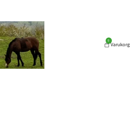
0
Varukorg