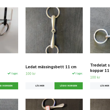
Tredelat 
Ledat mässingsbett 11 cm
koppar 11
100 kr
I lager.
I lager.
100 kr
LÄS MER
LÄS MER