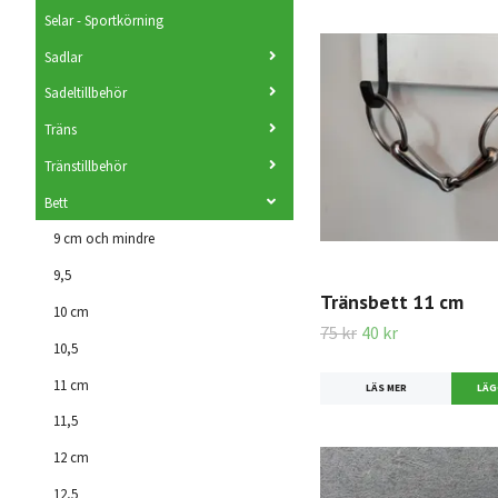
Selar - Sportkörning
Sadlar
Sadeltillbehör
Träns
Tränstillbehör
Bett
9 cm och mindre
9,5
Tränsbett 11 cm
10 cm
75 kr
40 kr
10,5
11 cm
LÄS MER
11,5
12 cm
12,5