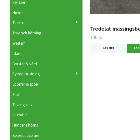
Reflexer
Huvor
Täcken
Tredelat mässingsb
Trav och körning
100 kr
Western
LÄS MER
Island
Borstar & vård
Ryttarutrustning
Sporrar & spön
Stall
Tävlingsdax!
litteratur
Hundens hörna
Betesreducerare