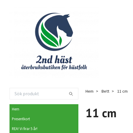
Hem
Bett
11 cm
11 cm
Hem
Presentkort
REA! Vi firar 5 år!