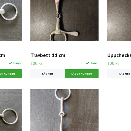
 cm
Travbett 11 cm
Uppchecks
100 kr
100 kr
I lager.
I lager.
LÄS MER
LÄS MER