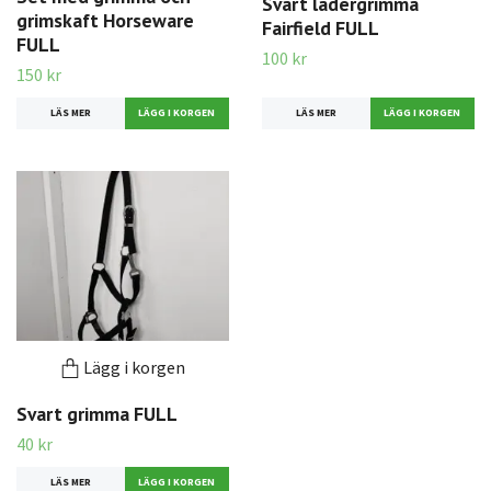
Svart lädergrimma
grimskaft Horseware
Fairfield FULL
FULL
100 kr
150 kr
LÄS MER
LÄS MER
Lägg i korgen
Svart grimma FULL
40 kr
LÄS MER