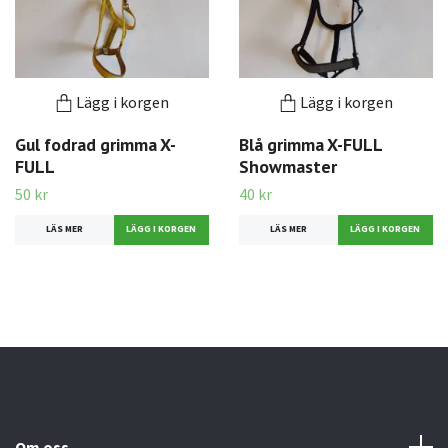
Lägg i korgen
Lägg i korgen
Gul fodrad grimma X-
Blå grimma X-FULL
FULL
Showmaster
50 kr
40 kr
LÄS MER
LÄS MER
Om oss