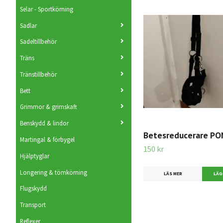
Selar - Sportkörning
Sadlar
Sadeltillbehör
Träns
Tränstillbehör
Bett
Grimmor & grimskaft
Benskydd & lindor
Betesreducerare P
Martingal & förbygel
150 kr
Hjälptyglar
Longering & tömkörning
LÄS MER
Flugskydd
Transport
Reflexer