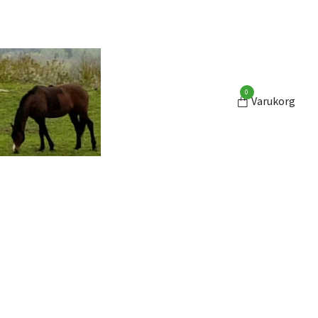
0
Varukorg