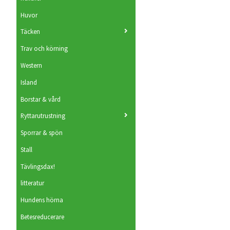
Huvor
Täcken
Trav och körning
Western
Island
Borstar & vård
Ryttarutrustning
Sporrar & spön
Stall
Tävlingsdax!
litteratur
Hundens hörna
Betesreducerare