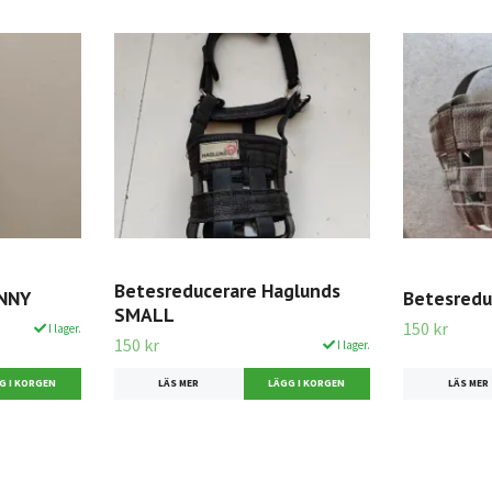
Betesreducerare Haglunds
ONNY
Betesredu
SMALL
150 kr
I lager.
150 kr
I lager.
LÄS MER
LÄS MER