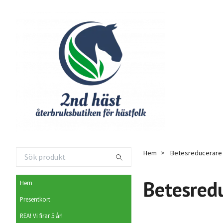
Hem
Betesreducerare
Betesred
Hem
Presentkort
REA! Vi firar 5 år!