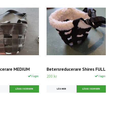
cerare MEDIUM
Betersreducerare Shires FULL
200 kr
I lager.
I lager.
LÄS MER