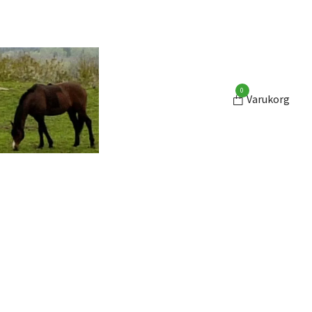
0
Varukorg