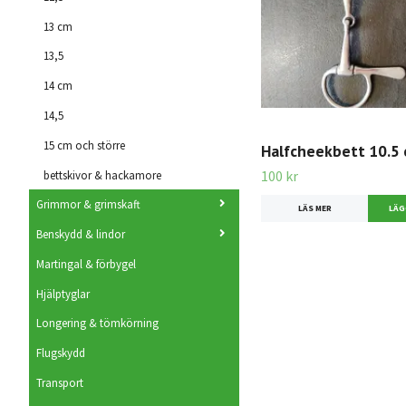
13 cm
13,5
14 cm
14,5
15 cm och större
Halfcheekbett 10.5
100 kr
bettskivor & hackamore
Grimmor & grimskaft
LÄS MER
Benskydd & lindor
Martingal & förbygel
Hjälptyglar
Longering & tömkörning
Flugskydd
Transport