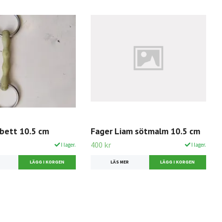
tbett 10.5 cm
Fager Liam sötmalm 10.5 cm
400 kr
I lager.
I lager.
LÄS MER