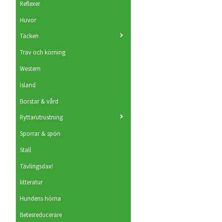
Reflexer
Huvor
Täcken
Trav och körning
Western
Island
Borstar & vård
Ryttarutrustning
Sporrar & spön
Stall
Tävlingsdax!
litteratur
Hundens hörna
Betesreducerare