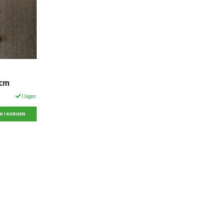
 cm
I lager.