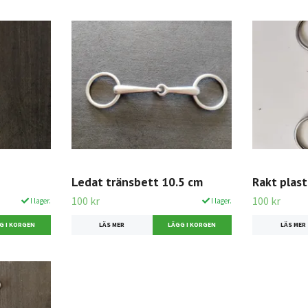
Ledat tränsbett 10.5 cm
Rakt plas
100 kr
100 kr
I lager.
I lager.
LÄS MER
LÄS MER