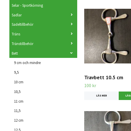
Selar - Sportkörning
Sadlar
Sadeltillbehör
Träns
Tränstillbehör
Bett
9 cm och mindre
9,5
Travbett 10.5 cm
10 cm
100 kr
10,5
LÄS MER
11 cm
11,5
12 cm
12,5