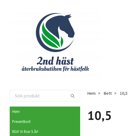
Hem
Bett
10,5
10,5
Hem
Presentkort
REA! Vi firar 5 år!