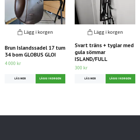
Lägg i korgen
Lägg i korgen
Svart träns + tyglar med
Brun Islandssadel 17 tum
gula sömmar
34 bom GLOBUS GLOI
ISLAND/FULL
4 000 kr
300 kr
LÄS MER
LÄS MER