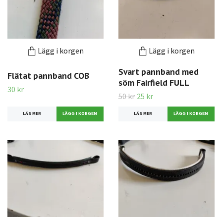
Lägg i korgen
Lägg i korgen
Svart pannband med
Flätat pannband COB
söm Fairfield FULL
30 kr
50 kr
25 kr
LÄS MER
LÄS MER