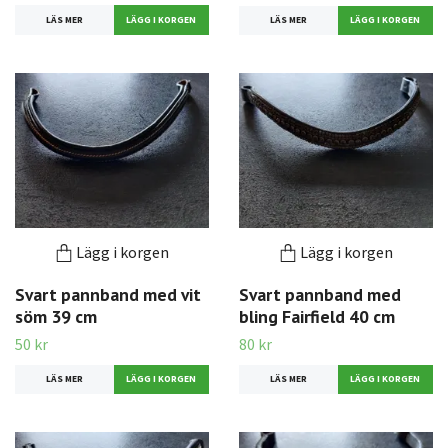
LÄS MER
LÄS MER
Lägg i korgen
Lägg i korgen
Svart pannband med vit
Svart pannband med
söm 39 cm
bling Fairfield 40 cm
50 kr
80 kr
LÄS MER
LÄS MER