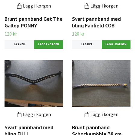
Lägg i korgen
Lägg i korgen
Brunt pannband Get The
Svart pannband med
Gallop PONNY
bling Fairfield COB
120 kr
120 kr
LÄS MER
LÄS MER
Lägg i korgen
Lägg i korgen
Svart pannband med
Brunt pannband
bling FULL
Schockemöhle 38 cm