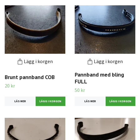
Lägg i korgen
Lägg i korgen
Pannband med bling
Brunt pannband COB
FULL
20 kr
50 kr
LÄS MER
LÄS MER