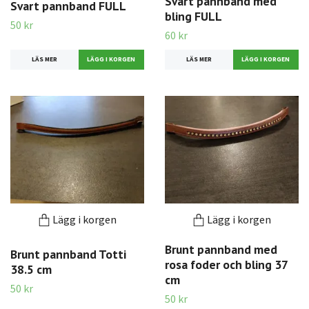
Svart pannband med
Svart pannband FULL
bling FULL
50 kr
60 kr
LÄS MER
LÄS MER
Lägg i korgen
Lägg i korgen
Brunt pannband med
Brunt pannband Totti
rosa foder och bling 37
38.5 cm
cm
50 kr
50 kr