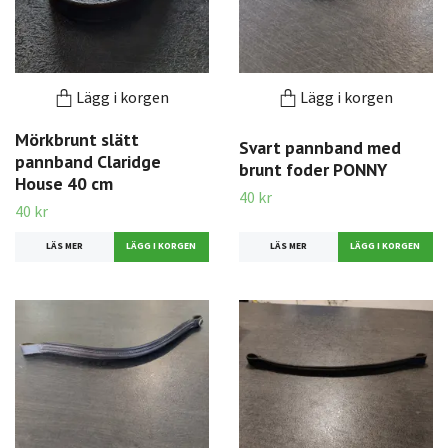
Lägg i korgen
Lägg i korgen
Mörkbrunt slätt
Svart pannband med
pannband Claridge
brunt foder PONNY
House 40 cm
40 kr
40 kr
LÄS MER
LÄS MER