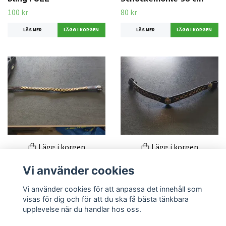
100 kr
80 kr
LÄS MER
LÄS MER
Lägg i korgen
Lägg i korgen
Brunt pannband
Vi använder cookies
Brunt pannband 40 cm
Schockemöhle 41 cm
80 kr
Vi använder cookies för att anpassa det innehåll som
80 kr
visas för dig och för att du ska få bästa tänkbara
upplevelse när du handlar hos oss.
LÄS MER
LÄS MER