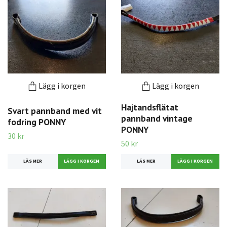
Lägg i korgen
Lägg i korgen
Hajtandsflätat
Svart pannband med vit
pannband vintage
fodring PONNY
PONNY
30 kr
50 kr
LÄS MER
LÄS MER