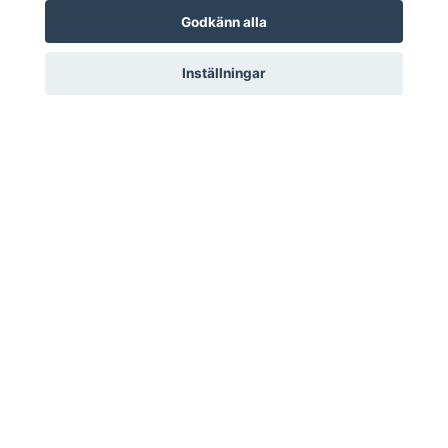
Godkänn alla
Inställningar
Lägg i korgen
Lägg i korgen
Pannband med klincher
Pannband med klincher
40 cm
38 cm
60 kr
60 kr
LÄS MER
LÄS MER