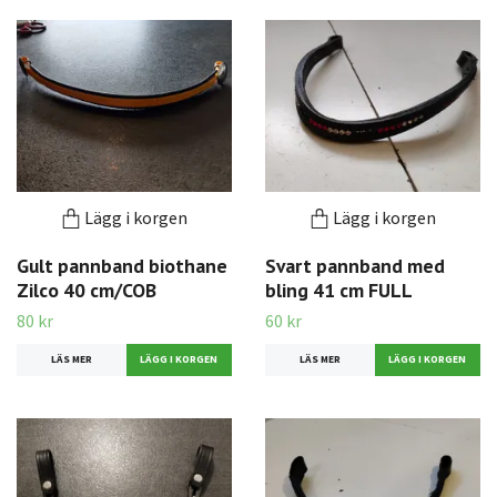
Lägg i korgen
Lägg i korgen
Gult pannband biothane
Svart pannband med
Zilco 40 cm/COB
bling 41 cm FULL
80 kr
60 kr
LÄS MER
LÄS MER