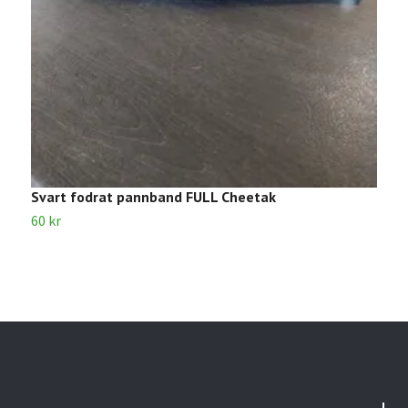
Svart fodrat pannband FULL Cheetak
S
60 kr
3