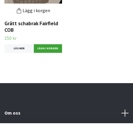
Lägg i korgen
Grått schabrak Fairfield
COB
150 kr
LÄS MER
Om oss
Kundtjänst