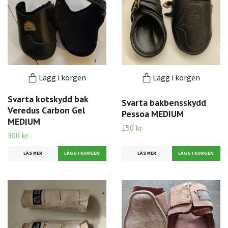
Lägg i korgen
Lägg i korgen
Svarta kotskydd bak
Svarta bakbensskydd
Veredus Carbon Gel
Pessoa MEDIUM
MEDIUM
150 kr
300 kr
LÄS MER
LÄS MER