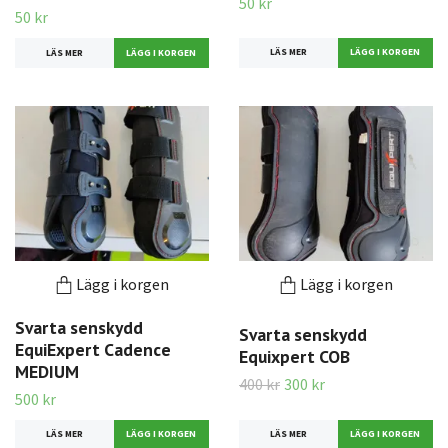
50 kr
50 kr
LÄS MER
LÄS MER
Lägg i korgen
Lägg i korgen
Svarta senskydd
Svarta senskydd
EquiExpert Cadence
Equixpert COB
MEDIUM
400 kr
300 kr
500 kr
LÄS MER
LÄS MER