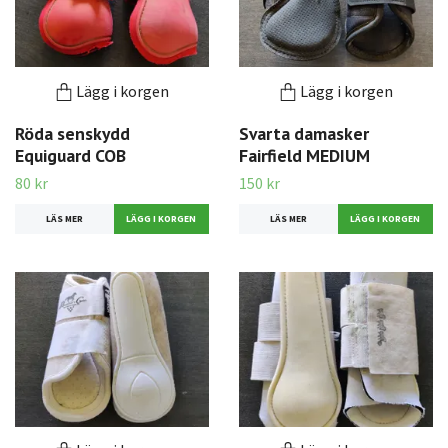
Lägg i korgen
Lägg i korgen
Röda senskydd
Svarta damasker
Equiguard COB
Fairfield MEDIUM
80 kr
150 kr
LÄS MER
LÄS MER