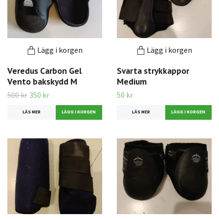
Lägg i korgen
Lägg i korgen
Veredus Carbon Gel
Svarta strykkappor
Vento bakskydd M
Medium
500 kr
350 kr
50 kr
LÄS MER
LÄS MER