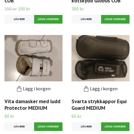
COB
kotskydd Globus COB
150 kr
100 kr
300 kr
LÄS MER
LÄS MER
Lägg i korgen
Lägg i korgen
Vita damasker med ludd
Svarta strykkappor Equi
Protector MEDIUM
Guard MEDIUM
60 kr
60 kr
LÄS MER
LÄS MER