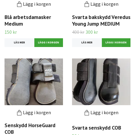
Lägg i korgen
Lägg i korgen
Blå arbetsdamasker
Svarta bakskydd Veredus
Medium
Young Jump MEDIUM
150 kr
400 kr
300 kr
LÄS MER
LÄS MER
Lägg i korgen
Lägg i korgen
Senskydd HorseGuard
Svarta senskydd COB
COB