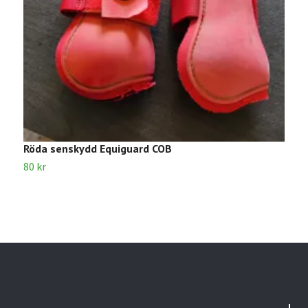
Röda senskydd Equiguard COB
S
80 kr
5