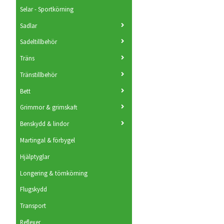
Selar - Sportkörning
Sadlar
Sadeltillbehör
Träns
Tränstillbehör
Bett
Grimmor & grimskaft
Benskydd & lindor
Martingal & förbygel
Hjälptyglar
Longering & tömkörning
Flugskydd
Transport
Reflexer