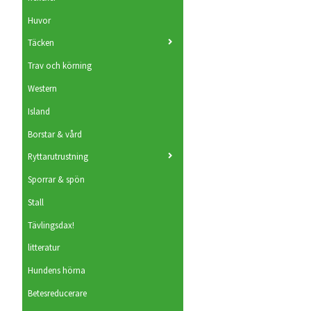
Huvor
Täcken
Trav och körning
Western
Island
Borstar & vård
Ryttarutrustning
Sporrar & spön
Stall
Tävlingsdax!
litteratur
Hundens hörna
Betesreducerare