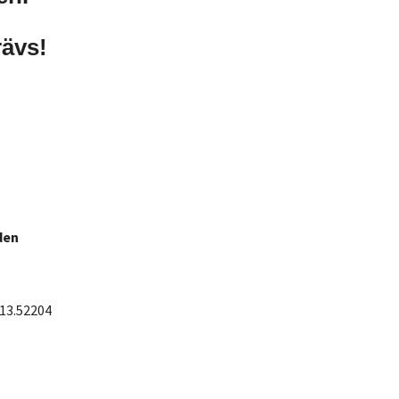
rävs!
den
 13.52204