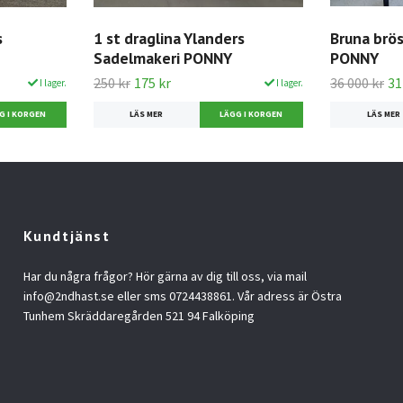
s
1 st draglina Ylanders
Bruna brös
Sadelmakeri PONNY
PONNY
250 kr
175 kr
36 000 kr
31
I lager.
I lager.
LÄS MER
LÄS MER
Kundtjänst
Har du några frågor? Hör gärna av dig till oss, via mail
info@2ndhast.se
eller sms 0724438861. Vår adress är Östra
Tunhem Skräddaregården 521 94 Falköping