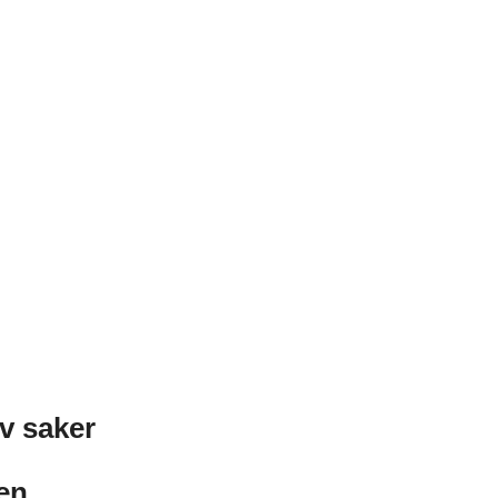
!
av saker
pen.