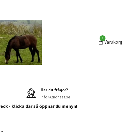
0
Varukorg
Har du frågor?
info@2ndhast.se
reck - klicka där så öppnar du menyn!