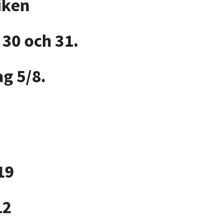
tiken
30 och 31.
g 5/8.
19
12