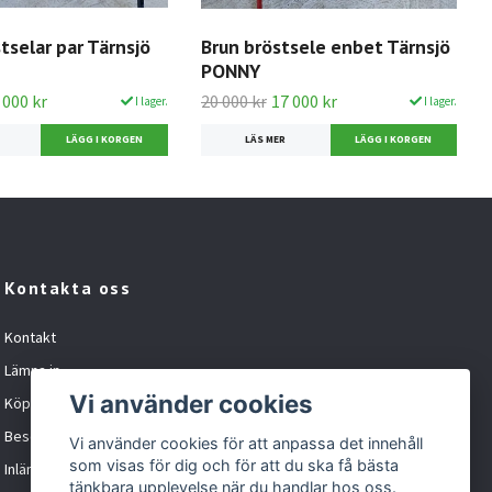
tselar par Tärnsjö
Brun bröstsele enbet Tärnsjö
PONNY
 000 kr
20 000 kr
17 000 kr
I lager.
I lager.
LÄS MER
Kontakta oss
Kontakt
Lämna in
Vi använder cookies
Köpvillkor
Besöka oss
Vi använder cookies för att anpassa det innehåll
som visas för dig och för att du ska få bästa
Inlämningskund formulär
tänkbara upplevelse när du handlar hos oss.