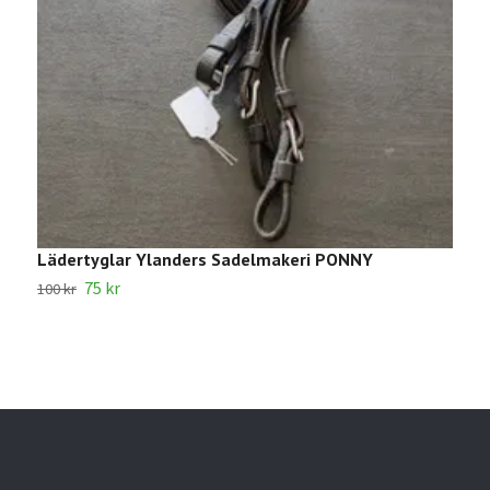
Lädertyglar Ylanders Sadelmakeri PONNY
1
75 kr
100 kr
2