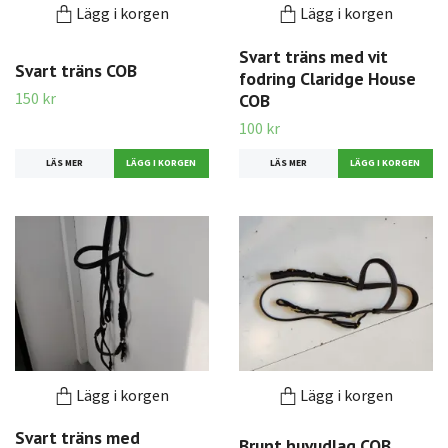
Lägg i korgen
Lägg i korgen
Svart träns med vit
Svart träns COB
fodring Claridge House
150 kr
COB
100 kr
LÄS MER
LÄS MER
Lägg i korgen
Lägg i korgen
Svart träns med
Brunt huvudlag COB