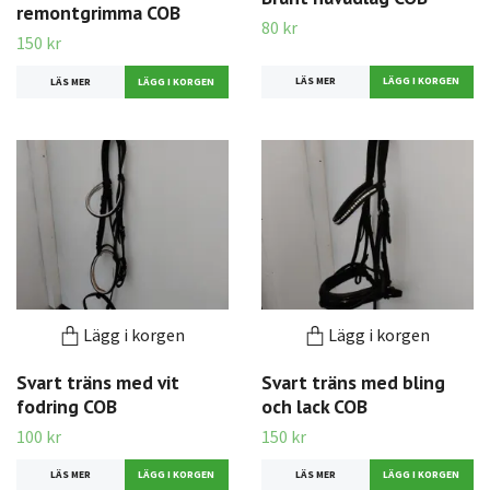
remontgrimma COB
80 kr
150 kr
LÄS MER
LÄS MER
Lägg i korgen
Lägg i korgen
Svart träns med vit
Svart träns med bling
fodring COB
och lack COB
100 kr
150 kr
LÄS MER
LÄS MER