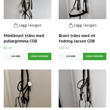
Lägg i korgen
Lägg i korgen
Mörkbrunt träns med
Brunt träns med vit
pullargrimma COB
fodring Jacson COB
80 kr
150 kr
LÄS MER
LÄS MER