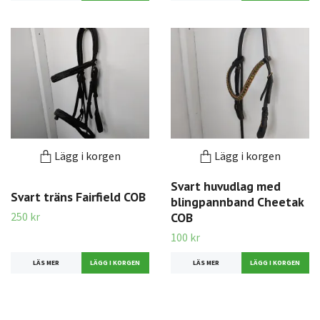
Lägg i korgen
Lägg i korgen
Svart huvudlag med
Svart träns Fairfield COB
blingpannband Cheetak
250 kr
COB
100 kr
LÄS MER
LÄS MER