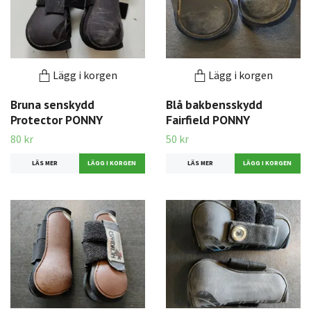
Lägg i korgen
Lägg i korgen
Bruna senskydd
Blå bakbensskydd
Protector PONNY
Fairfield PONNY
80 kr
50 kr
LÄS MER
LÄS MER