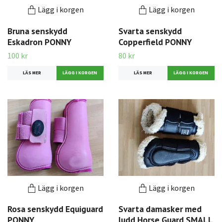
Lägg i korgen
Lägg i korgen
Bruna senskydd
Svarta senskydd
Eskadron PONNY
Copperfield PONNY
100 kr
80 kr
LÄS MER
LÄS MER
Lägg i korgen
Lägg i korgen
Rosa senskydd Equiguard
Svarta damasker med
PONNY
ludd Horse Guard SMALL