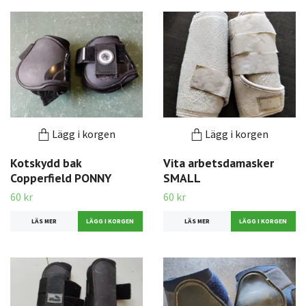
Lägg i korgen
Lägg i korgen
Kotskydd bak
Vita arbetsdamasker
Copperfield PONNY
SMALL
60 kr
60 kr
LÄS MER
LÄS MER