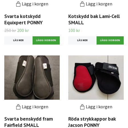
Lägg i korgen
Lägg i korgen
Svarta kotskydd
Kotskydd bak Lami-Cell
Equixpert PONNY
SMALL
250 kr
200 kr
100 kr
LÄS MER
LÄS MER
Lägg i korgen
Lägg i korgen
Svarta benskydd fram
Röda strykkappor bak
Fairfield SMALL
Jacson PONNY