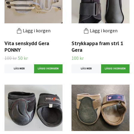
Lägg i korgen
Lägg i korgen
Vita senskydd Gera
Strykkappa fram strl 1
PONNY
Gera
100 kr
50 kr
100 kr
LÄS MER
LÄS MER