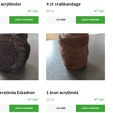
 acryllindor
4 st stallbandage
80 kr
I lager.
I lager.
LÄS MER
eecelinda Eskadron
1 brun acryllinda
10 kr
I lager.
I lager.
LÄS MER