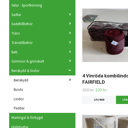
Selar - Sportkörning
Sadlar
Sadeltillbehör
Träns
Tränstillbehör
Bett
Grimmor & grimskaft
Benskydd & lindor
4 Vinröda kombilind
Benskydd
FAIRFIELD
150 kr
100 kr
Boots
Lindor
LÄS MER
Paddar
Martingal & förbygel
Hjälptyglar