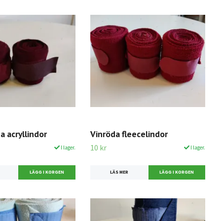
a acryllindor
Vinröda fleecelindor
10 kr
I lager.
I lager.
LÄS MER