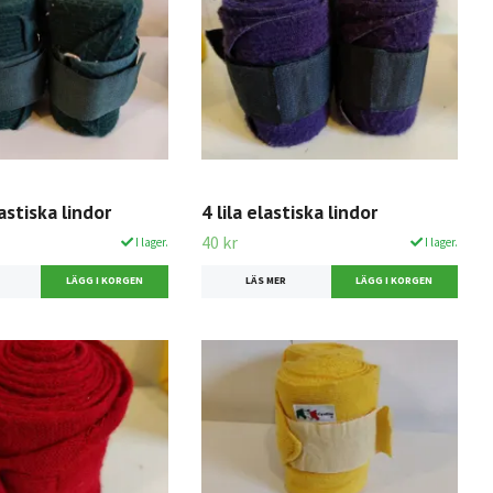
astiska lindor
4 lila elastiska lindor
40 kr
I lager.
I lager.
LÄS MER