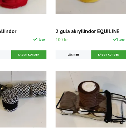
yllindor
2 gula akryllindor EQUILINE
100 kr
I lager.
I lager.
LÄS MER