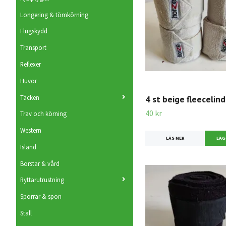
Longering & tömkörning
Flugskydd
Transport
Reflexer
Huvor
Täcken
4 st beige fleecelin
40 kr
Trav och körning
Western
LÄS MER
Island
Borstar & vård
Ryttarutrustning
Sporrar & spön
Stall