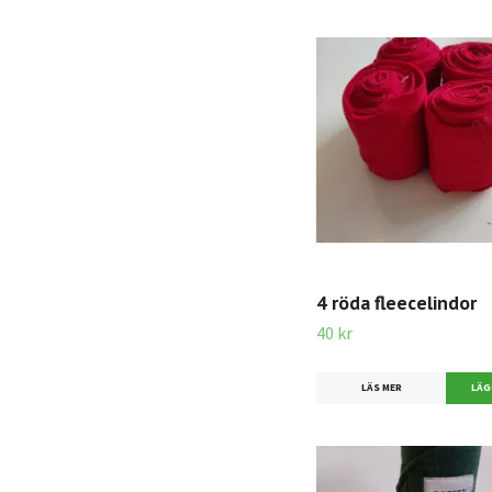
4 röda fleecelindor
40 kr
LÄS MER