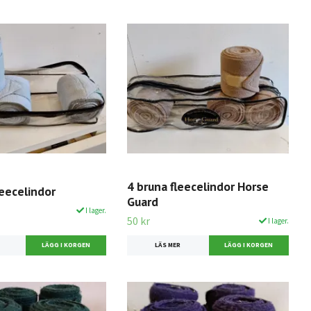
4 bruna fleecelindor Horse
leecelindor
Guard
I lager.
50 kr
I lager.
LÄS MER