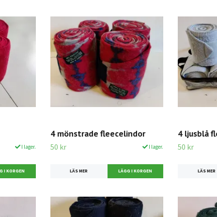
4 mönstrade fleecelindor
4 ljusblå f
50 kr
50 kr
I lager.
I lager.
LÄS MER
LÄS MER