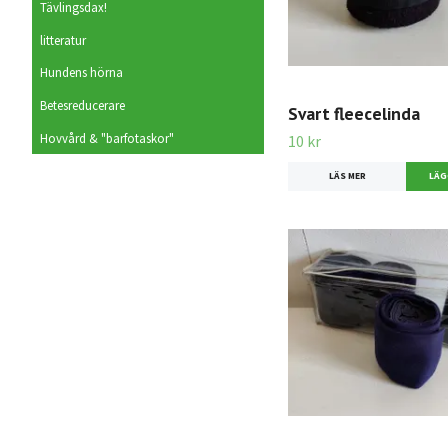
Tävlingsdax!
litteratur
Hundens hörna
Betesreducerare
Svart fleecelinda
Hovvård & "barfotaskor"
10 kr
LÄS MER