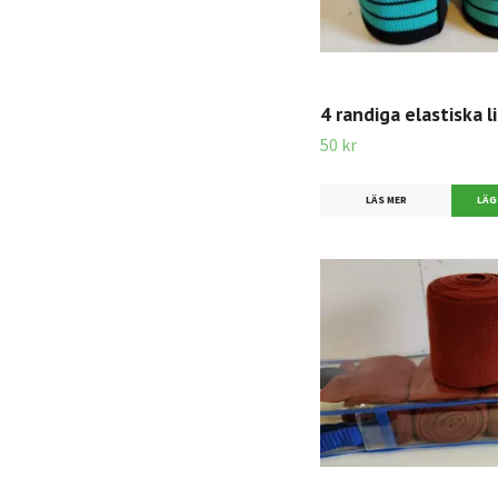
4 randiga elastiska l
50 kr
LÄS MER