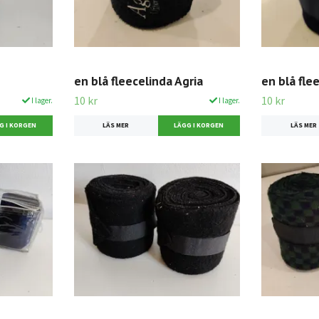
en blå fleecelinda Agria
en blå fle
10 kr
10 kr
I lager.
I lager.
LÄS MER
LÄS MER