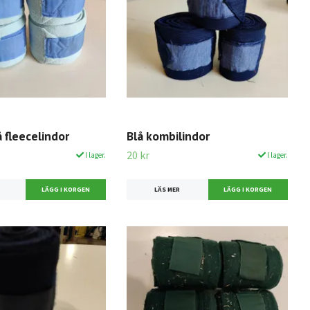
å fleecelindor
Blå kombilindor
20 kr
I lager.
I lager.
LÄS MER