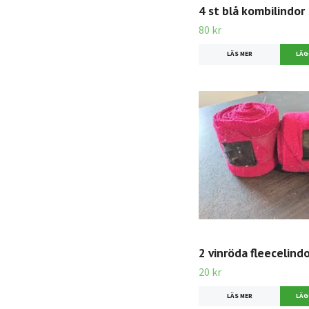
4 st blå kombilindor
80 kr
LÄS MER
2 vinröda fleecelind
20 kr
LÄS MER