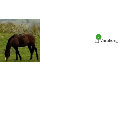
0
Varukorg