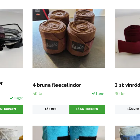
or
4 bruna fleecelindor
2 st vinröd
50 kr
30 kr
I lager.
I lager.
LÄS MER
LÄS MER