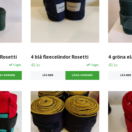
 Rosetti
4 blå fleecelindor Rosetti
4 gröna el
40 kr
40 kr
I lager.
I lager.
LÄS MER
LÄS MER