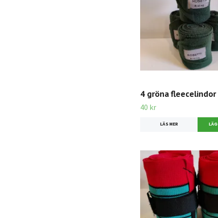
4 gröna fleecelindor
40 kr
LÄS MER