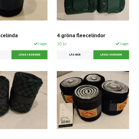
ecelinda
4 gröna fleecelindor
30 kr
I lager.
I lager.
LÄS MER