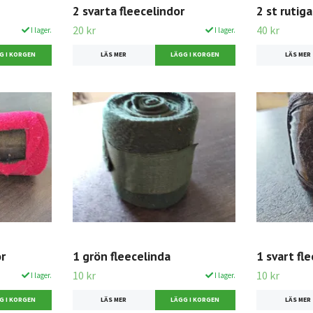
2 svarta fleecelindor
2 st rutiga
20 kr
40 kr
I lager.
I lager.
LÄS MER
LÄS MER
or
1 grön fleecelinda
1 svart fl
10 kr
10 kr
I lager.
I lager.
LÄS MER
LÄS MER