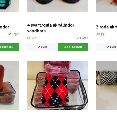
4 svart/gula akryllindor
indor
2 röda akr
vändbara
30 kr
I lager.
80 kr
I lager.
LÄS MER
LÄS MER