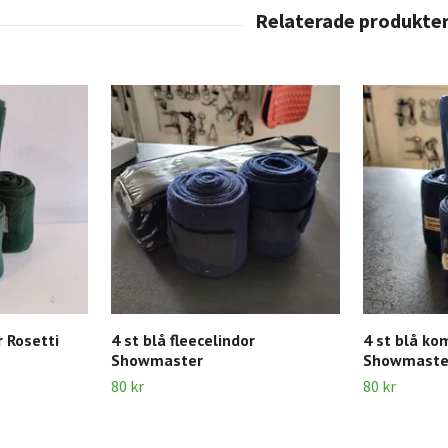
r Rosetti
4 st blå fleecelindor
4 st blå ko
Showmaster
Showmaste
80 kr
80 kr