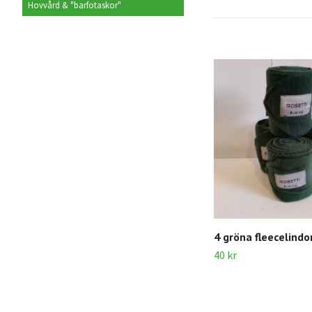
Hovvård & "barfotaskor"
4 gröna fleecelindo
40 kr