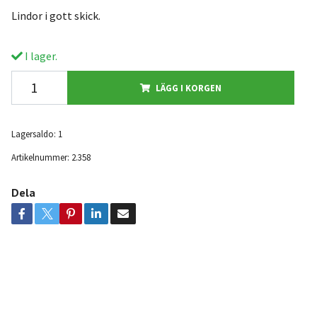
Lindor i gott skick.
I lager.
LÄGG I KORGEN
Lagersaldo:
1
Artikelnummer:
2.358
Dela