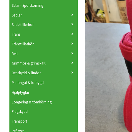
Selar - Sportkörning
Sadlar
Sadeltillbehör
Träns
Tränstillbehör
Bett
Grimmor & grimskaft
Benskydd & lindor
Martingal & förbygel
Hjälptyglar
Longering & tömkörning
Flugskydd
Transport
Reflexer