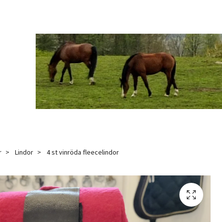
r
Lindor
4 st vinröda fleecelindor