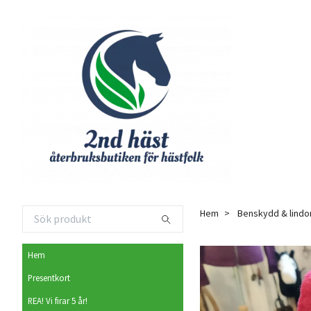
Hem
Benskydd & lindo
Hem
Presentkort
REA! Vi firar 5 år!