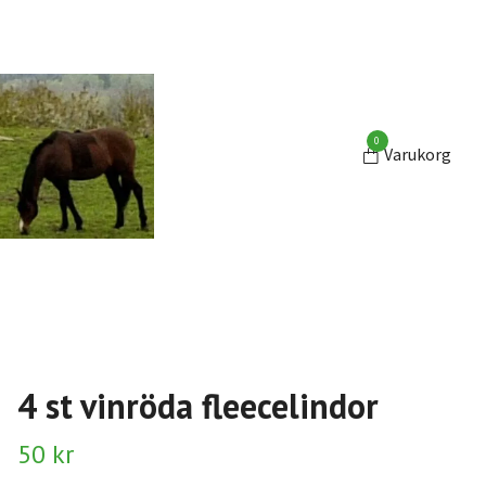
0
Varukorg
4 st vinröda fleecelindor
50 kr