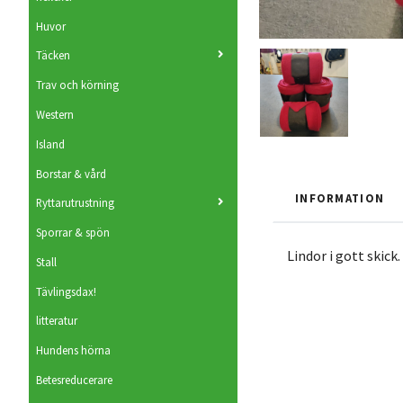
Huvor
Täcken
Trav och körning
Western
Island
Borstar & vård
INFORMATION
Ryttarutrustning
Sporrar & spön
Lindor i gott skick.
Stall
Tävlingsdax!
litteratur
Hundens hörna
Betesreducerare