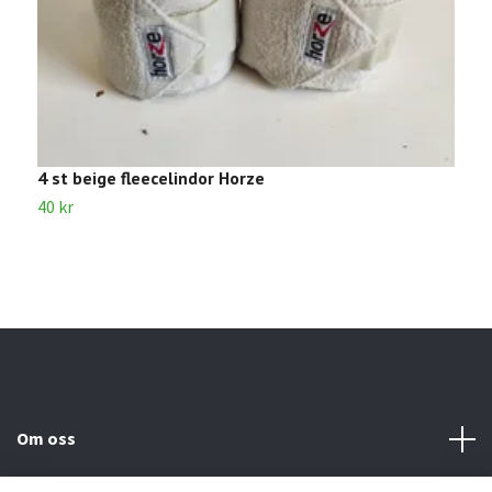
4 st beige fleecelindor Horze
4
40 kr
4
Om oss