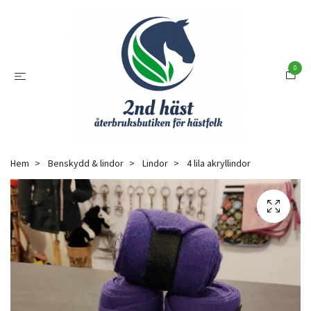
0
Hem
Benskydd & lindor
Lindor
4 lila akryllindor