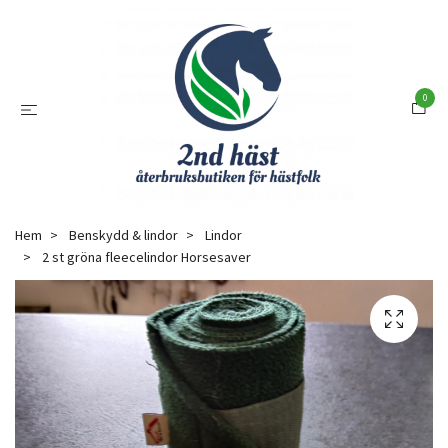
0
Hem
Benskydd & lindor
Lindor
2 st gröna fleecelindor Horsesaver