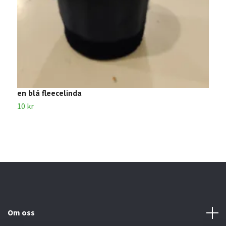
en blå fleecelinda
1
10 kr
1
Om oss