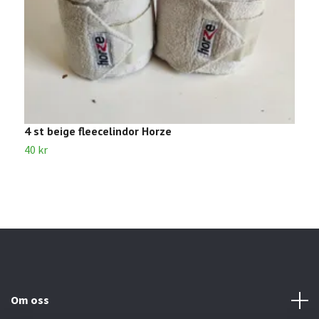
4 st beige fleecelindor Horze
4
40 kr
8
Om oss