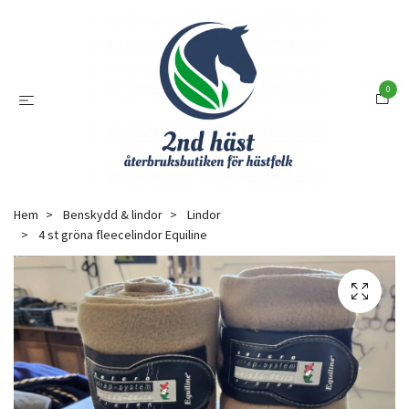
0
Hem
Benskydd & lindor
Lindor
4 st gröna fleecelindor Equiline