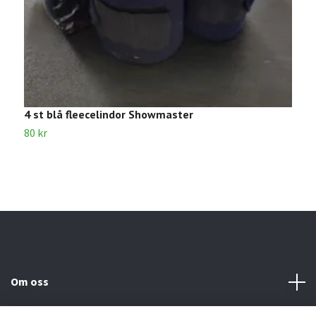
4 st blå fleecelindor Showmaster
4
80 kr
6
Om oss