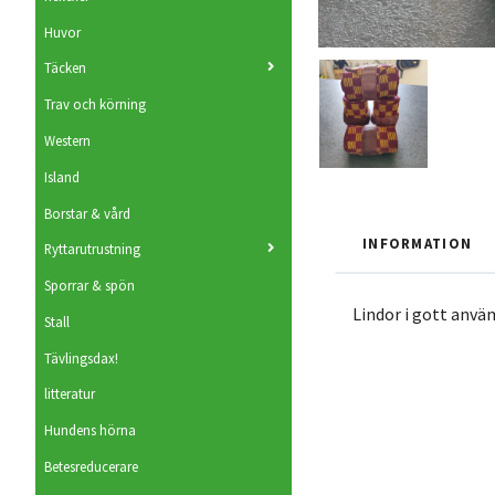
Huvor
Täcken
Trav och körning
Western
Island
Borstar & vård
INFORMATION
Ryttarutrustning
Sporrar & spön
Lindor i gott använ
Stall
Tävlingsdax!
litteratur
Hundens hörna
Betesreducerare