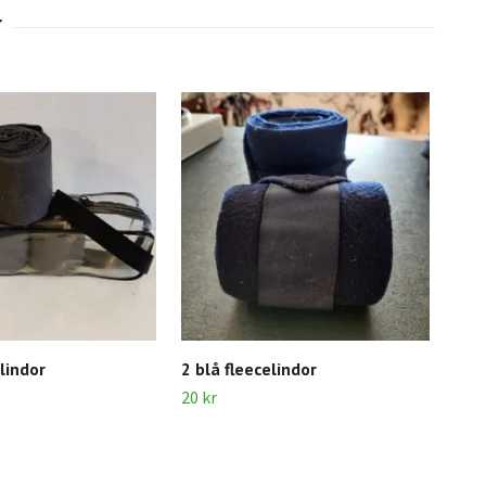
lindor
2 blå fleecelindor
4 st
20 kr
40 k