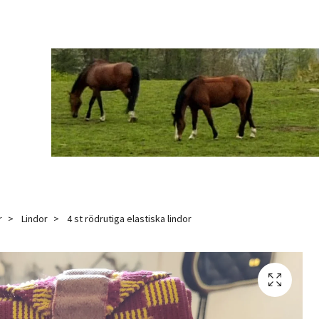
r
Lindor
4 st rödrutiga elastiska lindor