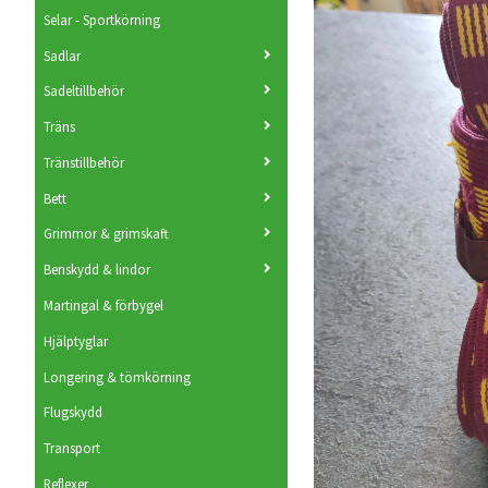
Selar - Sportkörning
Sadlar
Sadeltillbehör
Träns
Tränstillbehör
Bett
Grimmor & grimskaft
Benskydd & lindor
Martingal & förbygel
Hjälptyglar
Longering & tömkörning
Flugskydd
Transport
Reflexer