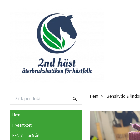
Hem
Benskydd & lindo
Hem
Presentkort
REA! Vi firar 5 år!