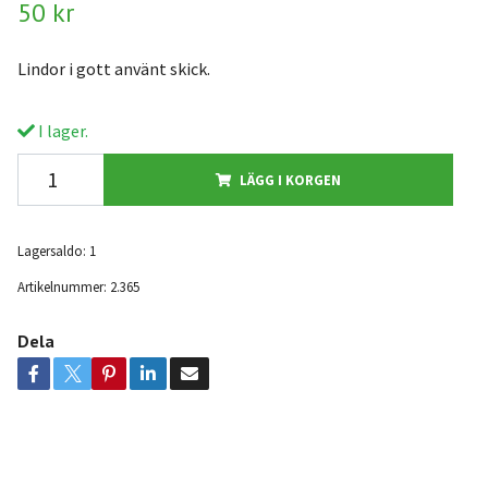
50 kr
Lindor i gott använt skick.
I lager.
LÄGG I KORGEN
Lagersaldo:
1
Artikelnummer:
2.365
Dela