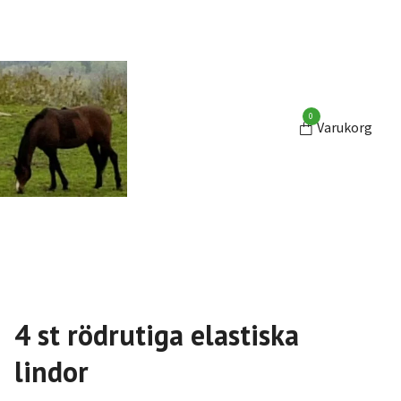
0
Varukorg
4 st rödrutiga elastiska
lindor