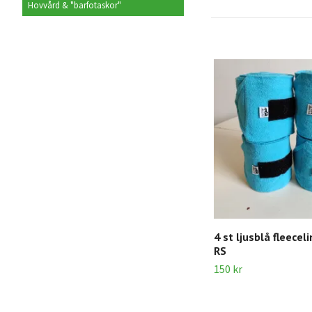
Hovvård & "barfotaskor"
4 st ljusblå fleecel
RS
150 kr