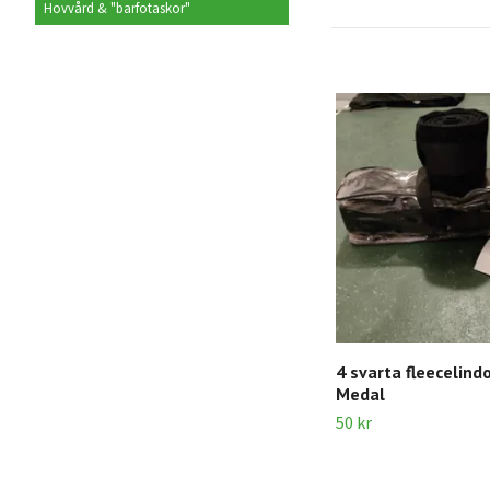
Hovvård & "barfotaskor"
4 svarta fleecelind
Medal
50 kr