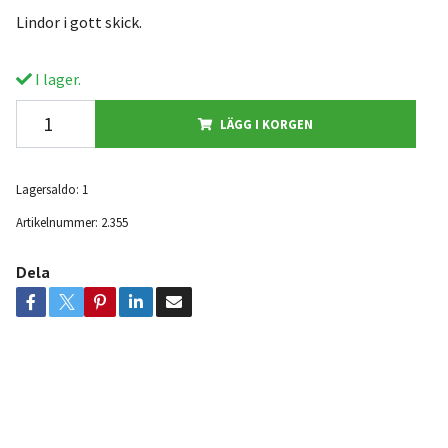
Lindor i gott skick.
I lager.
LÄGG I KORGEN
Lagersaldo:
1
Artikelnummer:
2.355
Dela