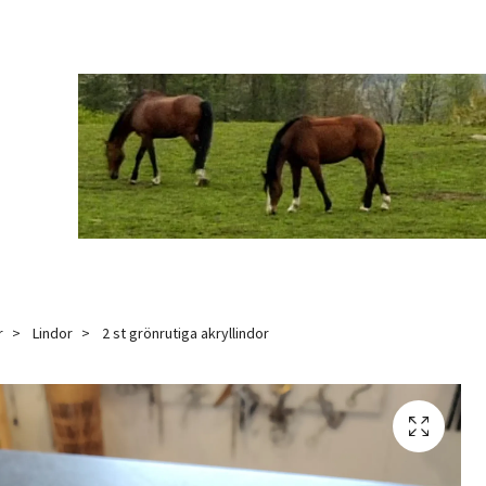
r
Lindor
2 st grönrutiga akryllindor