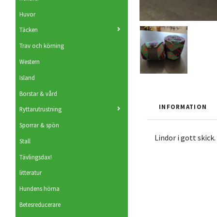
Huvor
Täcken
Trav och körning
Western
Island
Borstar & vård
INFORMATION
Ryttarutrustning
Sporrar & spön
Lindor i gott skick.
Stall
Tävlingsdax!
litteratur
Hundens hörna
Betesreducerare