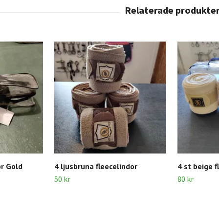
or Gold
4 ljusbruna fleecelindor
4 st beige f
50 kr
80 kr