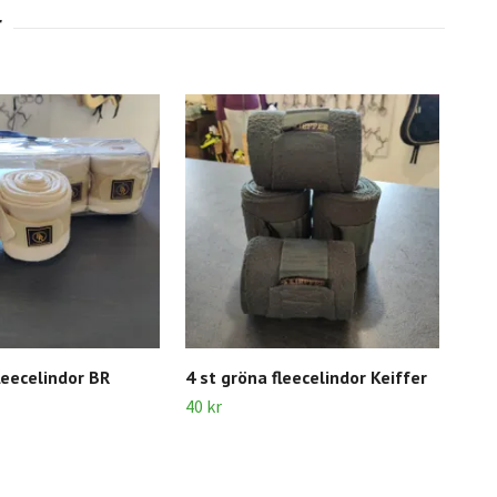
leecelindor BR
4 st gröna fleecelindor Keiffer
4 st
40 kr
60 k