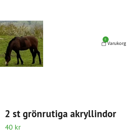
0
Varukorg
2 st grönrutiga akryllindor
40 kr