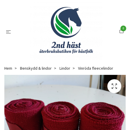
0
Hem
Benskydd & lindor
Lindor
Vinröda fleecelindor