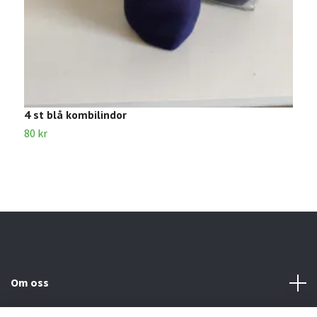
4 st blå kombilindor
4
80 kr
5
Om oss