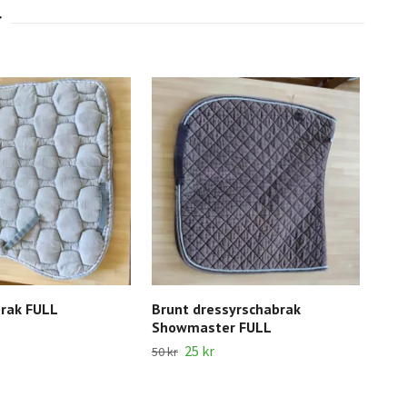
brak FULL
Brunt dressyrschabrak
Vit
Showmaster FULL
Spo
25 kr
80 k
50 kr