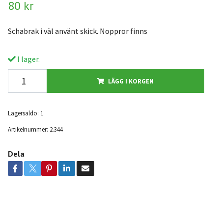
80 kr
Schabrak i väl använt skick. Noppror finns
I lager.
LÄGG I KORGEN
Lagersaldo:
1
Artikelnummer:
2.344
Dela