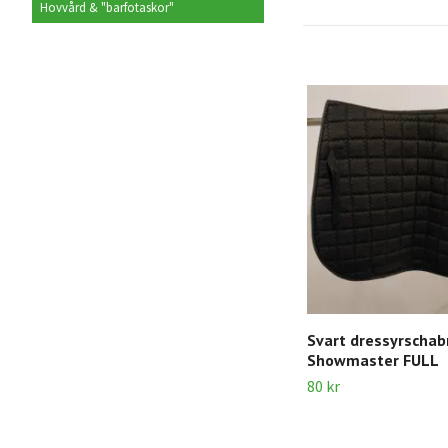
Hovvård & "barfotaskor"
Svart dressyrschab
Showmaster FULL
80 kr