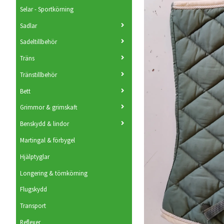
Selar - Sportkörning
Sadlar
Sadeltillbehör
Träns
Tränstillbehör
Bett
Grimmor & grimskaft
Benskydd & lindor
Martingal & förbygel
Hjälptyglar
Longering & tömkörning
Flugskydd
Transport
Reflexer