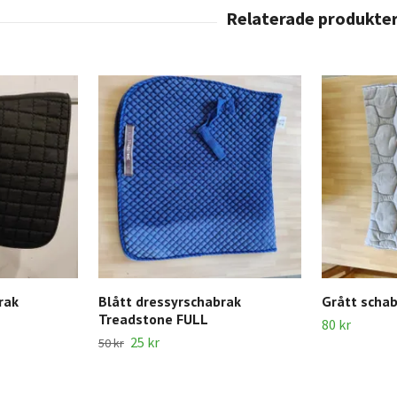
rak
Blått dressyrschabrak
Grått scha
Treadstone FULL
80 kr
25 kr
50 kr