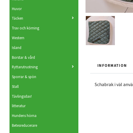
Huvor
Täcken
Trav och körning
Western
Island
Borstar & vård
INFORMATION
Ryttarutrustning
Sporrar & spön
Schabrak i väl anvä
Stall
Tävlingsdax!
litteratur
Hundens hörna
Betesreducerare