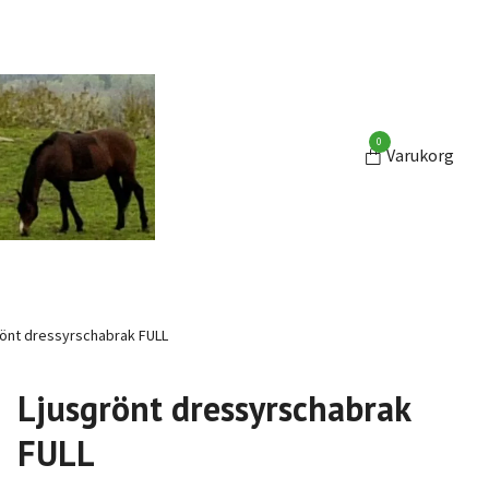
0
Varukorg
önt dressyrschabrak FULL
Ljusgrönt dressyrschabrak
FULL