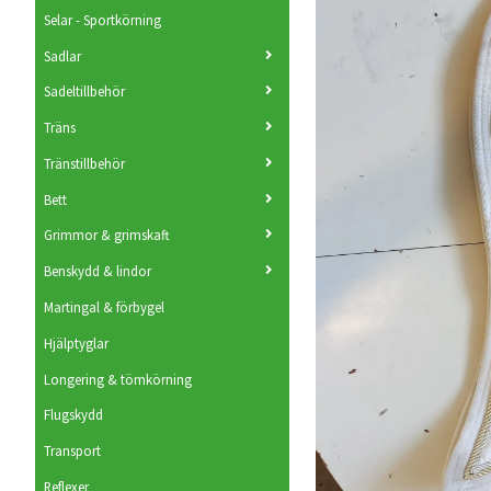
Selar - Sportkörning
Sadlar
Sadeltillbehör
Träns
Tränstillbehör
Bett
Grimmor & grimskaft
Benskydd & lindor
Martingal & förbygel
Hjälptyglar
Longering & tömkörning
Flugskydd
Transport
Reflexer