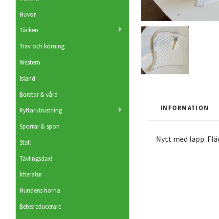
Huvor
Täcken
Trav och körning
Western
Island
Borstar & vård
INFORMATION
Ryttarutrustning
Sporrar & spön
Nytt med lapp. Flä
Stall
Tävlingsdax!
litteratur
Hundens hörna
Betesreducerare