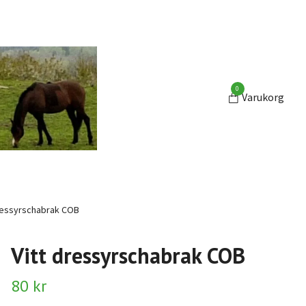
0
Varukorg
ressyrschabrak COB
Vitt dressyrschabrak COB
80 kr