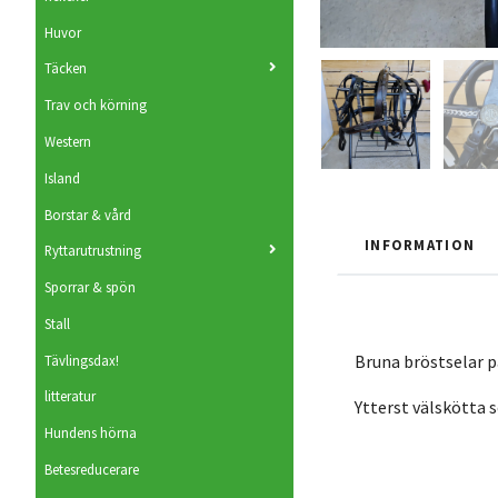
Huvor
Täcken
Trav och körning
Western
Island
Borstar & vård
INFORMATION
Ryttarutrustning
Sporrar & spön
Stall
Bruna bröstselar p
Tävlingsdax!
litteratur
Ytterst välskötta s
Hundens hörna
Betesreducerare