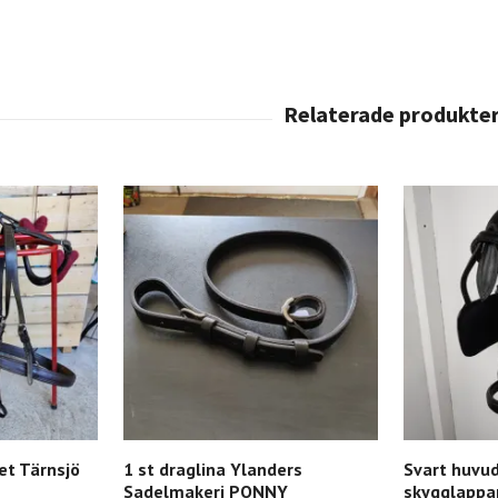
et Tärnsjö
1 st draglina Ylanders
Svart huvu
Sadelmakeri PONNY
skygglappa