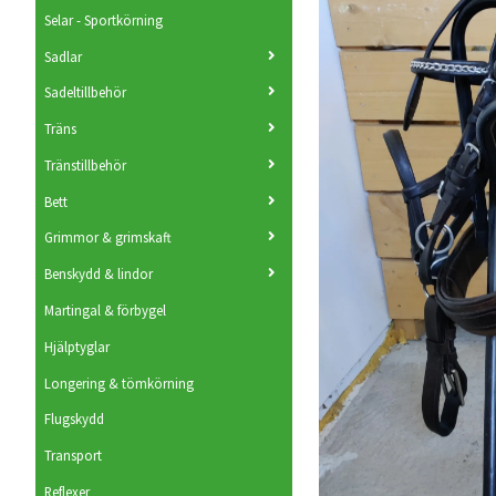
Selar - Sportkörning
Sadlar
Sadeltillbehör
Träns
Tränstillbehör
Bett
Grimmor & grimskaft
Benskydd & lindor
Martingal & förbygel
Hjälptyglar
Longering & tömkörning
Flugskydd
Transport
Reflexer