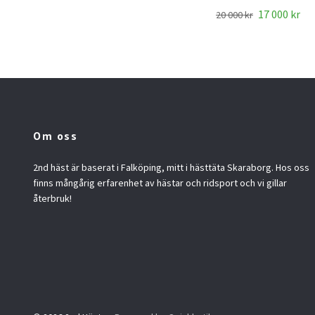
17 000 kr
20 000 kr
Om oss
2nd häst är baserat i Falköping, mitt i hästtäta Skaraborg. Hos oss
finns mångårig erfarenhet av hästar och ridsport och vi gillar
återbruk!