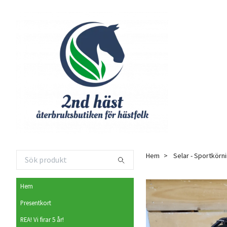
Hem
Selar - Sportkörn
Hem
Presentkort
REA! Vi firar 5 år!