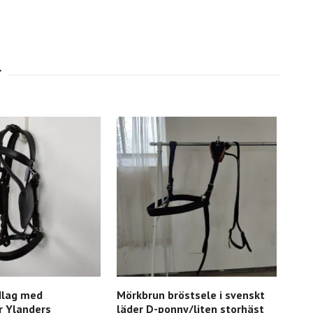
dlag med
Mörkbrun bröstsele i svenskt
r Ylanders
läder D-ponny/liten storhäst