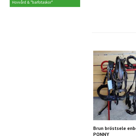
Hovvård & "barfotaskor"
Brun bröstsele enb
PONNY