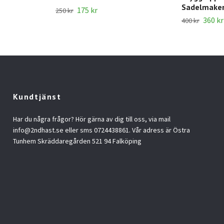
Sadelmake
175 kr
250 kr
360 kr
400 kr
Kundtjänst
Har du några frågor? Hör gärna av dig till oss, via mail
info@2ndhast.se
eller sms 0724438861. Vår adress är Östra
Tunhem Skräddaregården 521 94 Falköping