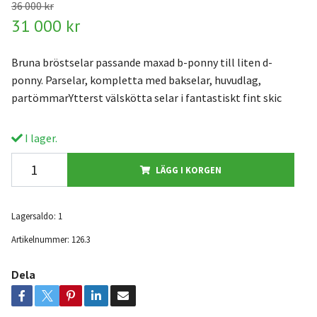
36 000 kr
31 000 kr
Bruna bröstselar passande maxad b-ponny till liten d-
ponny. Parselar, kompletta med bakselar, huvudlag,
partömmarYtterst välskötta selar i fantastiskt fint skic
I lager.
LÄGG I KORGEN
Lagersaldo:
1
Artikelnummer:
126.3
Dela