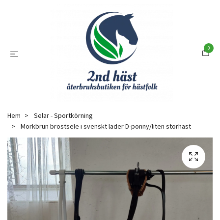
0
Hem
Selar - Sportkörning
Mörkbrun bröstsele i svenskt läder D-ponny/liten storhäst