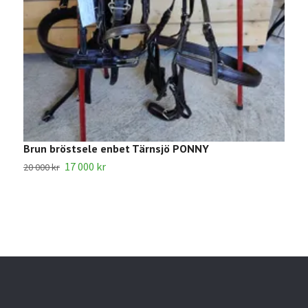
Brun bröstsele enbet Tärnsjö PONNY
B
17 000 kr
20 000 kr
3