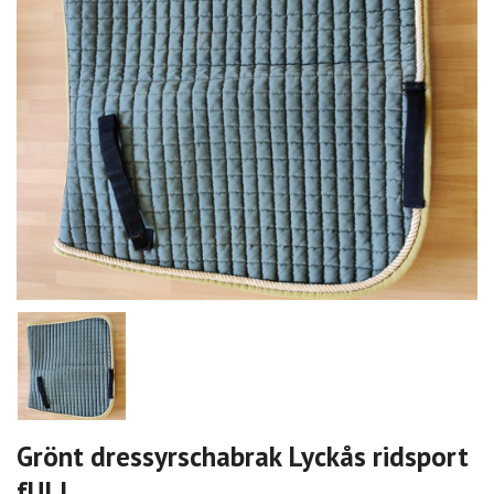
Grönt dressyrschabrak Lyckås ridsport
fULL