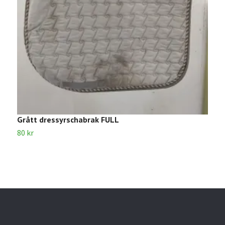
Grått dressyrschabrak FULL
R
80 kr
5