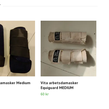
damasker Medium
Vita arbetsdamasker
Sva
Equiguard MEDIUM
60 k
60 kr