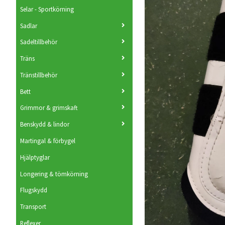
Selar - Sportkörning
Sadlar
Sadeltillbehör
Träns
Tränstillbehör
Bett
Grimmor & grimskaft
Benskydd & lindor
Martingal & förbygel
Hjälptyglar
Longering & tömkörning
Flugskydd
Transport
Reflexer