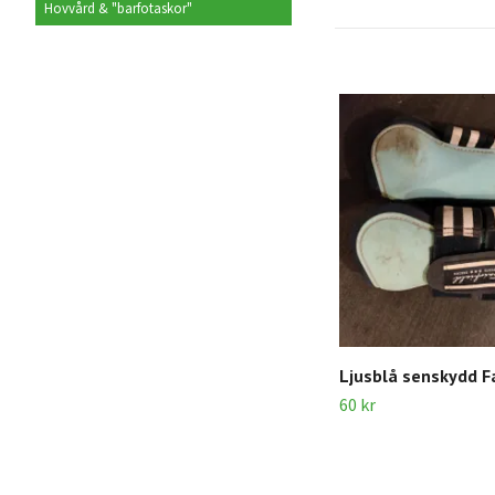
Hovvård & "barfotaskor"
Ljusblå senskydd Fa
60 kr