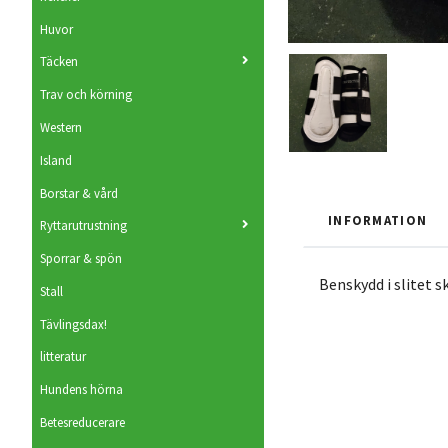
Huvor
Täcken
Trav och körning
Western
Island
Borstar & vård
INFORMATION
Ryttarutrustning
Sporrar & spön
Benskydd i slitet s
Stall
Tävlingsdax!
litteratur
Hundens hörna
Betesreducerare