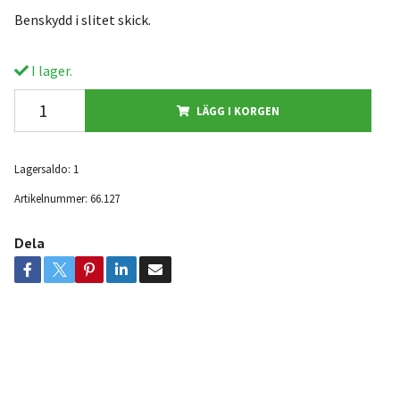
Benskydd i slitet skick.
I lager.
LÄGG I KORGEN
Lagersaldo:
1
Artikelnummer:
66.127
Dela