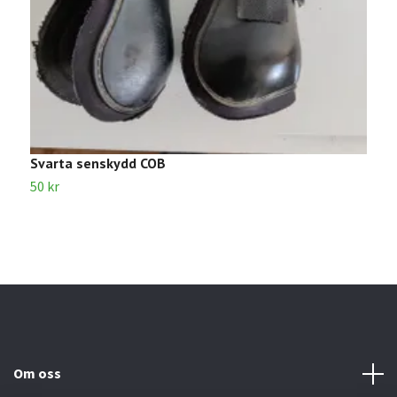
Svarta senskydd COB
L
50 kr
6
Om oss