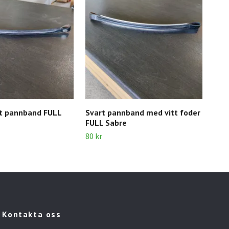
at pannband FULL
Svart pannband med vitt foder
Sva
FULL Sabre
Fair
80 kr
120 
Kontakta oss