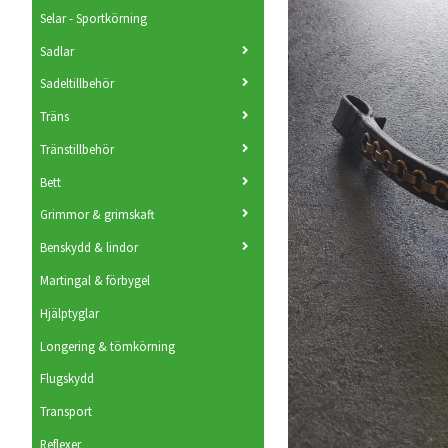
Selar - Sportkörning
Sadlar
Sadeltillbehör
Träns
Tränstillbehör
Bett
Grimmor & grimskaft
Benskydd & lindor
Martingal & förbygel
Hjälptyglar
Longering & tömkörning
Flugskydd
Transport
Reflexer