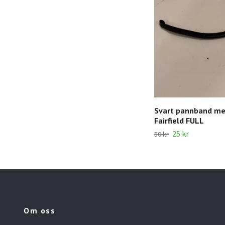
Svart pannband m
Fairfield FULL
25 kr
50 kr
Om oss