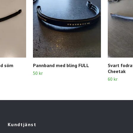
ed söm
Pannband med bling FULL
Svart fodr
Cheetak
50 kr
60 kr
Kundtjänst