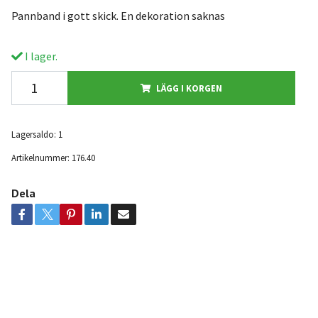
Pannband i gott skick. En dekoration saknas
I lager.
LÄGG I KORGEN
Lagersaldo:
1
Artikelnummer:
176.40
Dela