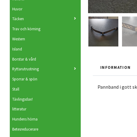
Huvor
Täcken
Trav och körning
Western
Island
Borstar & vård
INFORMATION
Ryttarutrustning
Sporrar & spön
Pannband i gott sk
Stall
Tävlingsdax!
litteratur
Hundens hörna
Betesreducerare