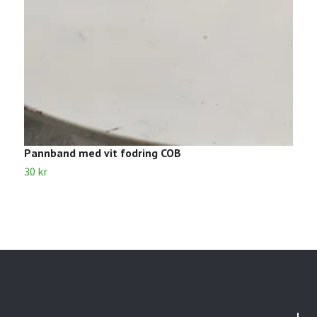
Pannband med vit fodring COB
S
30 kr
5