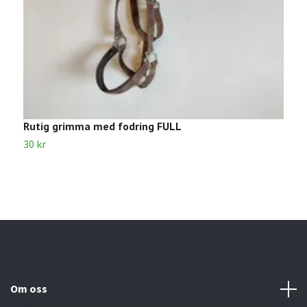
Rutig grimma med fodring FULL
G
30 kr
4
Om oss