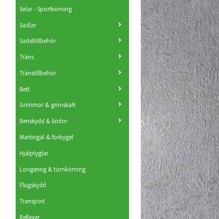
Selar - Sportkörning
Sadlar
Sadeltillbehör
Träns
Tränstillbehör
Bett
Grimmor & grimskaft
Benskydd & lindor
Martingal & förbygel
Hjälptyglar
Longering & tömkörning
Flugskydd
Transport
Reflexer