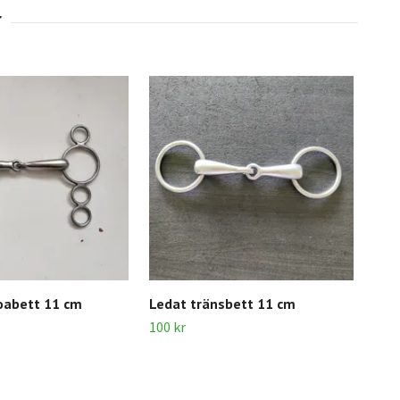
oabett 11 cm
Ledat tränsbett 11 cm
Tre
kop
100 kr
100 