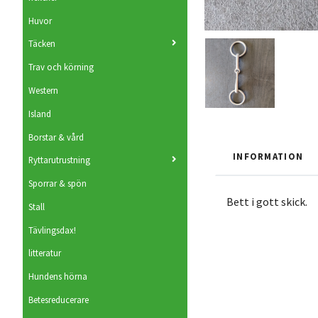
Huvor
Täcken
Trav och körning
Western
Island
Borstar & vård
INFORMATION
Ryttarutrustning
Sporrar & spön
Bett i gott skick.
Stall
Tävlingsdax!
litteratur
Hundens hörna
Betesreducerare