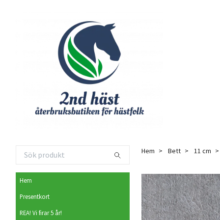
Hem
Bett
11 cm
Hem
Presentkort
REA! Vi firar 5 år!