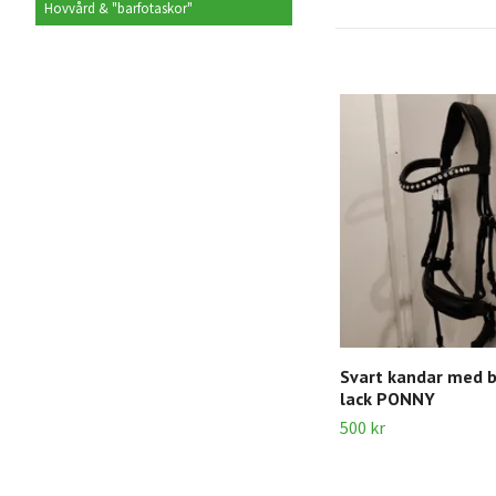
Hovvård & "barfotaskor"
Svart kandar med b
lack PONNY
500 kr