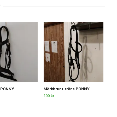
s PONNY
Mörkbrunt träns PONNY
Kom
Han
100 kr
350 