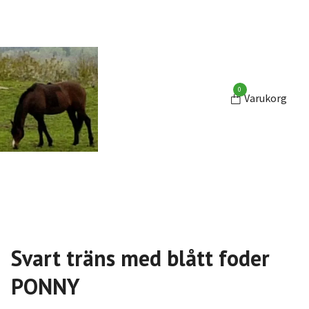
0
Varukorg
Svart träns med blått foder
PONNY