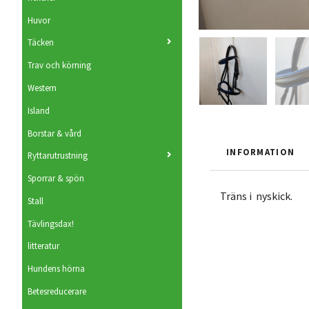
Huvor
Täcken
Trav och körning
Western
Island
Borstar & vård
INFORMATION
Ryttarutrustning
Sporrar & spön
Träns i nyskick.
Stall
Tävlingsdax!
litteratur
Hundens hörna
Betesreducerare