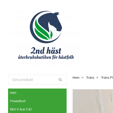
Hem
Träns
Träns 
Hem
Presentkort
REA! Vi firar 5 år!