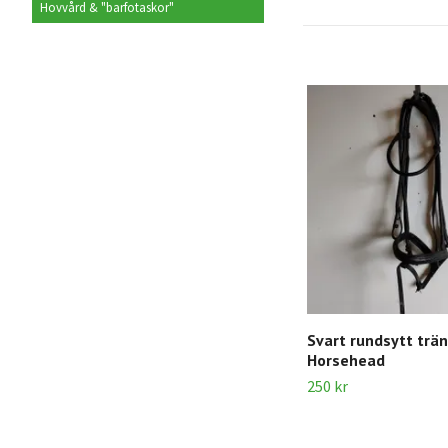
Hovvård & "barfotaskor"
Svart rundsytt trä
Horsehead
250 kr