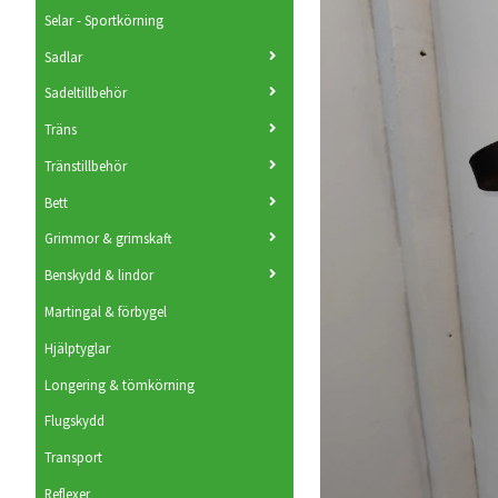
Selar - Sportkörning
Sadlar
Sadeltillbehör
Träns
Tränstillbehör
Bett
Grimmor & grimskaft
Benskydd & lindor
Martingal & förbygel
Hjälptyglar
Longering & tömkörning
Flugskydd
Transport
Reflexer