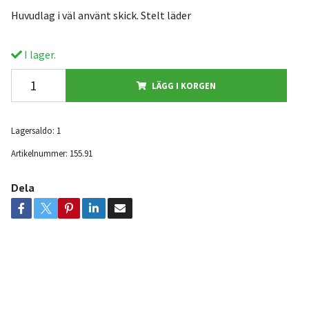
Huvudlag i väl använt skick. Stelt läder
I lager.
LÄGG I KORGEN
Lagersaldo:
1
Artikelnummer:
155.91
Dela