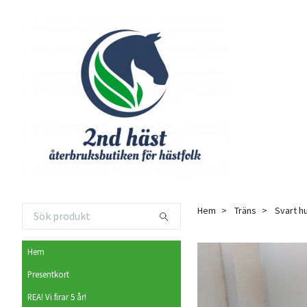
Hem
Träns
Svart h
Hem
Presentkort
REA! Vi firar 5 år!