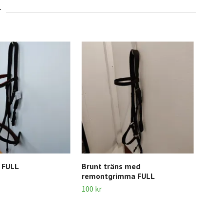
s FULL
Brunt träns med
Sva
remontgrimma FULL
COB
100 kr
100 