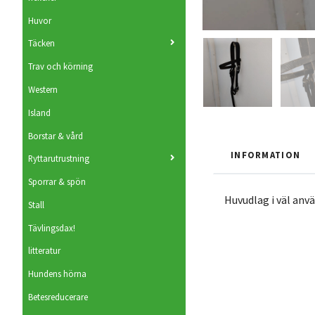
Huvor
Täcken
Trav och körning
Western
Island
Borstar & vård
INFORMATION
Ryttarutrustning
Sporrar & spön
Huvudlag i väl anvä
Stall
Tävlingsdax!
litteratur
Hundens hörna
Betesreducerare