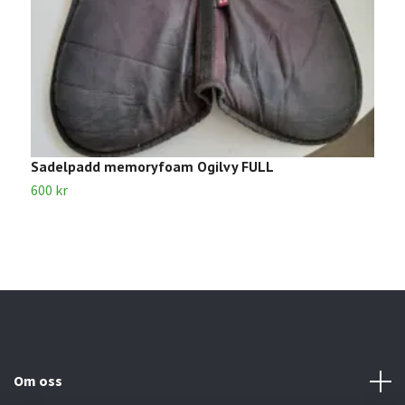
Sadelpadd memoryfoam Ogilvy FULL
V
600 kr
6
Om oss