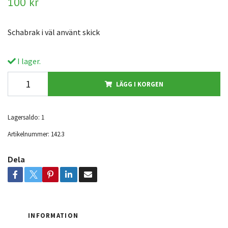
100 kr
Schabrak i väl använt skick
I lager.
LÄGG I KORGEN
Lagersaldo:
1
Artikelnummer:
142.3
Dela
INFORMATION