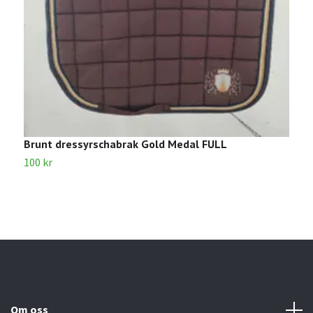
Brunt dressyrschabrak Gold Medal FULL
G
100 kr
1
Om oss