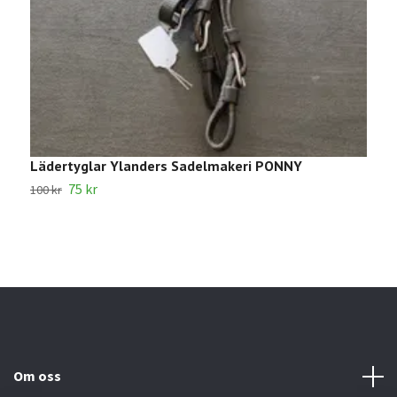
Lädertyglar Ylanders Sadelmakeri PONNY
1
75 kr
100 kr
2
Om oss