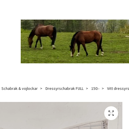
Schabrak & vojlockar
Dressyrschabrak FULL
150:-
Vitt dressyr