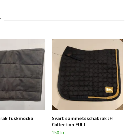
brak fuskmocka
Svart sammetsschabrak JH
Sil
Collection FULL
Soc
150 kr
150 