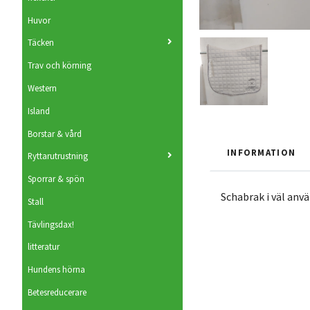
Huvor
Täcken
Trav och körning
Western
Island
Borstar & vård
INFORMATION
Ryttarutrustning
Sporrar & spön
Schabrak i väl anvä
Stall
Tävlingsdax!
litteratur
Hundens hörna
Betesreducerare