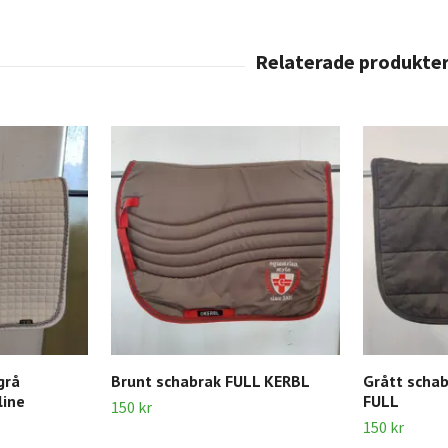
grå
Brunt schabrak FULL KERBL
Grått scha
line
FULL
150 kr
150 kr