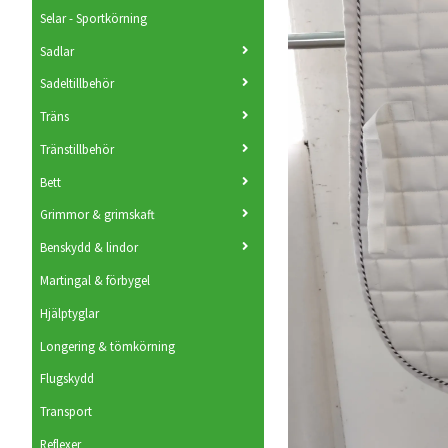
Selar - Sportkörning
Sadlar
Sadeltillbehör
Träns
Tränstillbehör
Bett
Grimmor & grimskaft
Benskydd & lindor
Martingal & förbygel
Hjälptyglar
Longering & tömkörning
Flugskydd
Transport
Reflexer