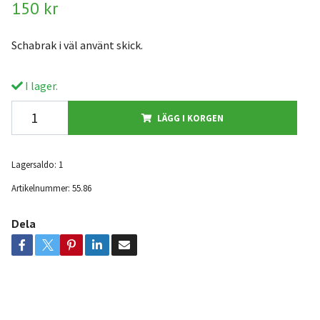
150 kr
Schabrak i väl använt skick.
I lager.
LÄGG I KORGEN
Lagersaldo:
1
Artikelnummer:
55.86
Dela