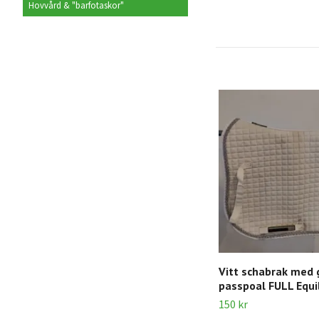
Hovvård & "barfotaskor"
Vitt schabrak med 
passpoal FULL Equi
150 kr