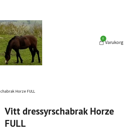
0
Varukorg
schabrak Horze FULL
Vitt dressyrschabrak Horze
FULL