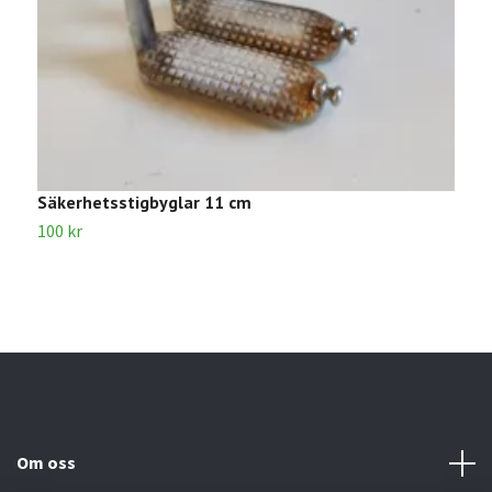
Säkerhetsstigbyglar 11 cm
S
100 kr
1
Om oss