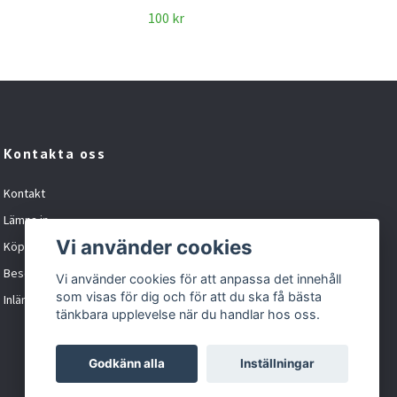
100 
100 kr
Kontakta oss
Kontakt
Lämna in
Vi använder cookies
Köpvillkor
Besöka oss
Vi använder cookies för att anpassa det innehåll
som visas för dig och för att du ska få bästa
Inlämningskund formulär
tänkbara upplevelse när du handlar hos oss.
Godkänn alla
Inställningar