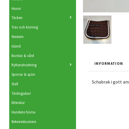
Huvor
Täcken
Trav och körning
Western
Island
Borstar & vård
INFORMATION
Ryttarutrustning
Sporrar & spön
Schabrak i gott an
Stall
Tävlingsdax!
litteratur
Hundens hörna
Betesreducerare