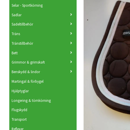
Selar - Sportkörning
Sadlar
Sadeltillbehör
Träns
Tränstillbehör
Bett
Grimmor & grimskaft
Benskydd & lindor
Martingal & förbygel
Hjälptyglar
Longering & tömkörning
Flugskydd
Transport
Reflexer