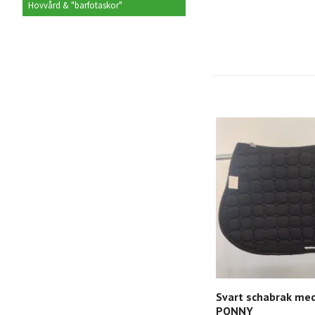
Hovvård & "barfotaskor"
Svart schabrak med
PONNY