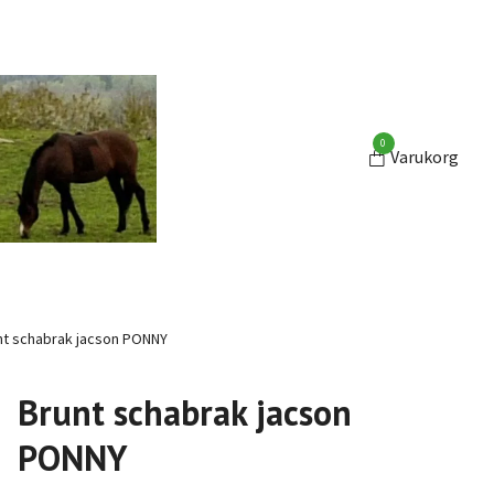
0
Varukorg
t schabrak jacson PONNY
Brunt schabrak jacson
PONNY