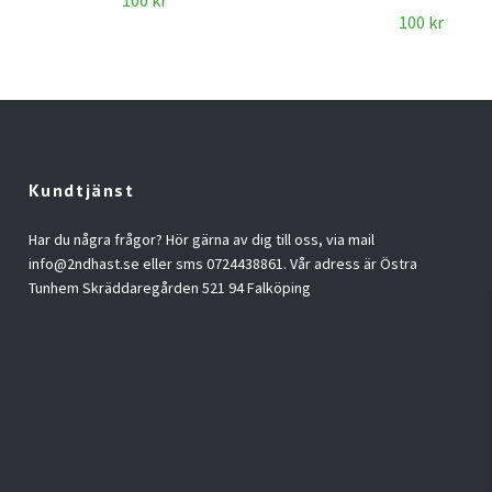
100 kr
100 kr
Kundtjänst
Har du några frågor? Hör gärna av dig till oss, via mail
info@2ndhast.se
eller sms 0724438861. Vår adress är Östra
Tunhem Skräddaregården 521 94 Falköping