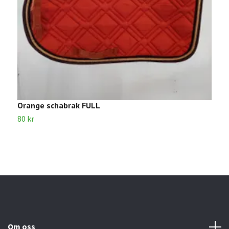
Orange schabrak FULL
B
80 kr
8
Om oss