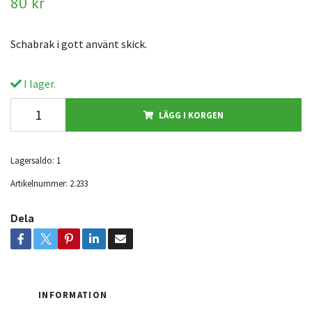
80 kr
Schabrak i gott använt skick.
I lager.
LÄGG I KORGEN
Lagersaldo:
1
Artikelnummer:
2.233
Dela
INFORMATION