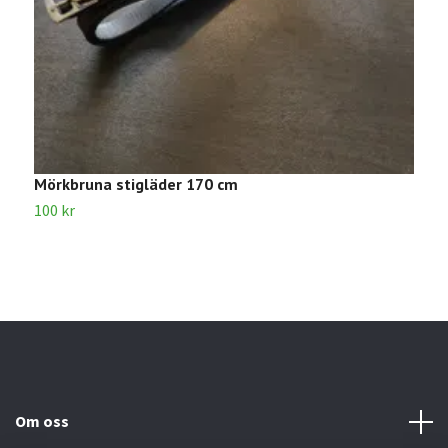
Mörkbruna stigläder 170 cm
S
100 kr
8
Om oss