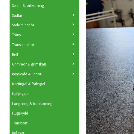
Selar - Sportkörning
Sadlar
Sadeltillbehör
Träns
Tränstillbehör
Bett
Grimmor & grimskaft
Benskydd & lindor
Martingal & förbygel
Hjälptyglar
Longering & tömkörning
Flugskydd
Transport
Reflexer