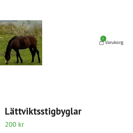
0
Varukorg
Lättviktsstigbyglar
200 kr