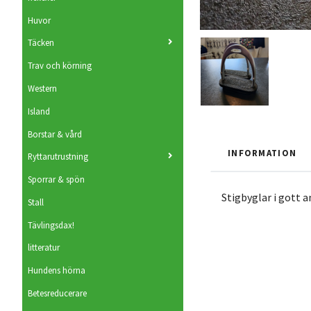
Huvor
Täcken
Trav och körning
Western
Island
Borstar & vård
INFORMATION
Ryttarutrustning
Sporrar & spön
Stigbyglar i gott a
Stall
Tävlingsdax!
litteratur
Hundens hörna
Betesreducerare