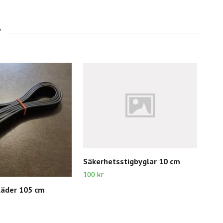
Säkerhetsstigbyglar 10 cm
100 kr
läder 105 cm
Vit
20 k