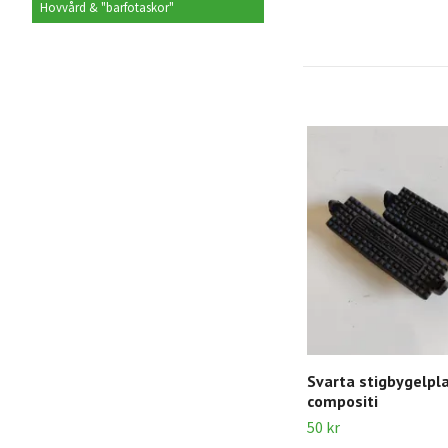
Hovvård & "barfotaskor"
Svarta stigbygelpl
compositi
50 kr