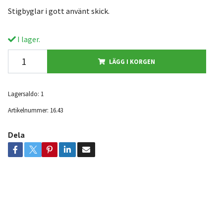
Stigbyglar i gott använt skick.
I lager.
LÄGG I KORGEN
Lagersaldo:
1
Artikelnummer:
16.43
Dela