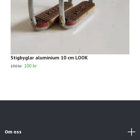
Stigbyglar aluminium 10 cm LOOK
S
100 kr
1
150 kr
Om oss